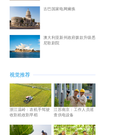
古巴国家电网瘫痪
澳大利亚新州政府拨款升级悉
尼歌剧院
视觉推荐
浙江温岭：农机手驾驶
江苏南京：工作人员巡
收割机收割早稻
查供电设备