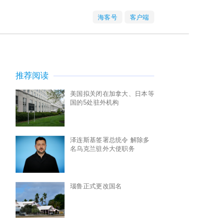
海客号
客户端
推荐阅读
美国拟关闭在加拿大、日本等
国的5处驻外机构
泽连斯基签署总统令 解除多
名乌克兰驻外大使职务
瑙鲁正式更改国名