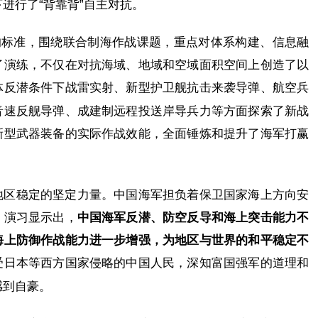
进行了“背靠背”自主对抗。
的标准，围绕联合制海作战课题，重点对体系构建、信息融
了演练，不仅在对抗海域、地域和空域面积空间上创造了以
体反潜条件下战雷实射、新型护卫舰抗击来袭导弹、航空兵
音速反舰导弹、成建制远程投送岸导兵力等方面探索了新战
新型武器装备的实际作战效能，全面锤炼和提升了海军打赢
地区稳定的坚定力量。中国海军担负着保卫国家海上方向安
。演习显示出，
中国海军反潜、防空反导和海上突击能力不
海上防御作战能力进一步增强，为地区与世界的和平稳定不
受日本等西方国家侵略的中国人民，深知富国强军的道理和
感到自豪。