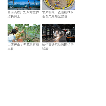
西渝高铁广安东站主体
甘肃张掖：盘道山抽水
结构完工
蓄能电站加紧建设
山西稷山：无花果喜获
哈伊高铁启动按图运行
丰收
试验