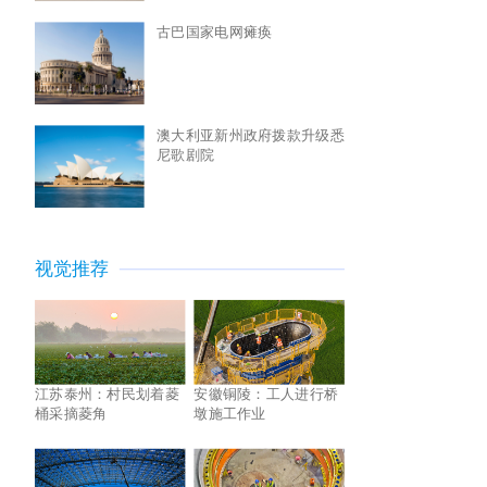
古巴国家电网瘫痪
澳大利亚新州政府拨款升级悉
尼歌剧院
视觉推荐
江苏泰州：村民划着菱
安徽铜陵：工人进行桥
桶采摘菱角
墩施工作业