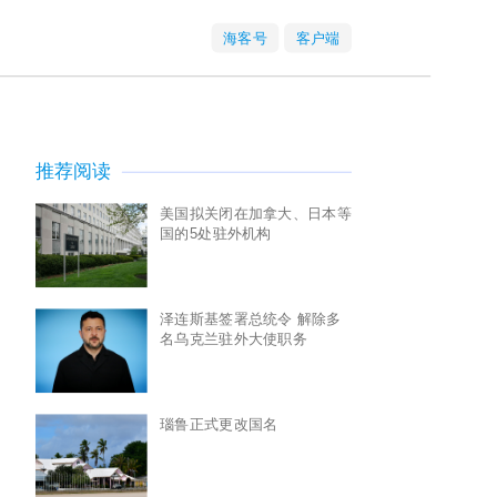
海客号
客户端
推荐阅读
美国拟关闭在加拿大、日本等
国的5处驻外机构
泽连斯基签署总统令 解除多
名乌克兰驻外大使职务
瑙鲁正式更改国名