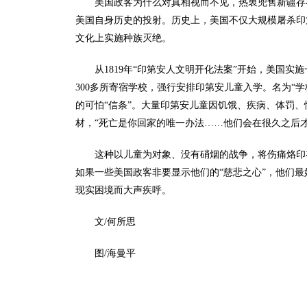
美国政客为什么对真相视而不见，热衷兜售新疆存在
美国自身历史的投射。历史上，美国不仅大规模屠杀印
文化上实施种族灭绝。
从1819年“印第安人文明开化法案”开始，美国
300多所寄宿学校，强行安排印第安儿童入学。名为“学
的可怕“信条”。大量印第安儿童因饥饿、疾病、体罚
材，“死亡是你回家的唯一办法……他们会在很久之后
这种以儿童为对象、没有硝烟的战争，将伤痛烙印
如果一些美国政客非要显示他们的“慈悲之心”，他们最
现实困境而大声疾呼。
文/何所思
图/海曼平