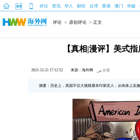
评论
资讯
华人
财经
台湾
香港
澳门
华媒
评论
>
原创评论
> 正文
【真相|漫评】美式
2021-12-21 17:12:52
来源：海外网
分享
摘要：历史上，美国不仅大规模屠杀印第安人，从肉体上实