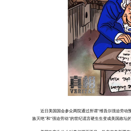
近日美国国会参众两院通过所谓“维吾尔强迫劳动预
族灭绝”和“强迫劳动”的世纪谎言硬生生变成美国政坛