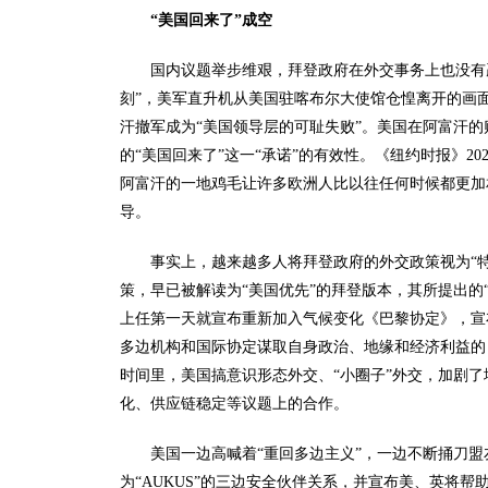
“美国回来了”成空
国内议题举步维艰，拜登政府在外交事务上也没有赢
刻”，美军直升机从美国驻喀布尔大使馆仓惶离开的画
汗撤军成为“美国领导层的可耻失败”。美国在阿富汗
的“美国回来了”这一“承诺”的有效性。《纽约时报》2
阿富汗的一地鸡毛让许多欧洲人比以往任何时候都更加
导。
事实上，越来越多人将拜登政府的外交政策视为“特
策，早已被解读为“美国优先”的拜登版本，其所提出的
上任第一天就宣布重新加入气候变化《巴黎协定》，宣
多边机构和国际协定谋取自身政治、地缘和经济利益的
时间里，美国搞意识形态外交、“小圈子”外交，加剧
化、供应链稳定等议题上的合作。
美国一边高喊着“重回多边主义”，一边不断捅刀盟友
为“AUKUS”的三边安全伙伴关系，并宣布美、英将