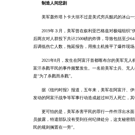
制造人间悲剧
美军轰炸塔卜卡大坝不过是美式穷兵黩武的冰山一
2019年３月，美军曾在叙利亚巴格兹对极端组织
后两次对人群投下共计2500磅的炸弹，导致包括至少
后调低伤亡人数，拖延报告，用推土机推平了爆炸现场
2021年8月，发生在阿富汗首都喀布尔的美军无
富汗杀戮平民的事件频繁发生。一名前美军士兵、无人
是“为了杀戮而杀戮”。
据《纽约时报》报道，五年来，美军在阿富汗、伊拉
发动的阿富汗战争等军事行动造成超过80万人死亡，其中
更可怕的是，美军杀害平民的罪行一件件浮出水面
员披露，特遣部队没有受到任何纪律处分，这支秘密部
民的规则搁置在一旁”。