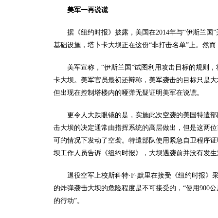
美军一再说谎
据《纽约时报》披露，美国在2014年与“伊斯兰
基础设施，塔卜卡大坝正在这份“非打击名单”上。然
美军宣称，“伊斯兰国”试图利用攻击目标的规则
卡大坝。美军官员最初还辩称，美军袭击的目标只是大
但出现在控制塔楼内的哑弹无疑证明美军在说谎。
更令人大跌眼镜的是，实施此次空袭的美国特遣部
击大坝的决定通常由指挥系统的高层做出，但是这两位
可的情况下发动了空袭。特遣部队使用紧急自卫程序证
坝工作人员告诉《纽约时报》，大坝遇袭前并没有发生
退役空军上校斯科特·F·默里在接受《纽约时报
的炸弹袭击大坝的危险程度是不可接受的，“使用900
的行动”。