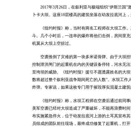
2017年3月26日，在叙利亚与极端组织“伊斯兰
卜卡大坝。这座18层楼高的建筑坐落在幼发拉底河上，
《纽约时报》称，当时有两名工程师在大坝工作。
斗。几个小时后，一连串的爆炸将他们击倒，房间里充满
机翼从大坝上空掠过。
空袭推倒了灾难的第一块多米诺骨牌。由于大坝控
控制泄洪闸门的起重机在内的关键设备停转，河水无法通
至垮坝的威胁。《纽约时报》援引不愿透露姓名的大坝
数将超过整个叙利亚战争期间死亡的人数”。水坝工作人
炸弹。专家说，如果这枚专门用于摧毁厚实混凝土建筑
《纽约时报》称，水坝工程师在空袭后通过前同事
美军空袭已经对大坝造成了严重破坏，不能再浪费时间了
布实施紧急停火，位于幼发拉底河上游的土耳其宣布其
员组成的团队前往现场，最终成功修复了起重机，打开