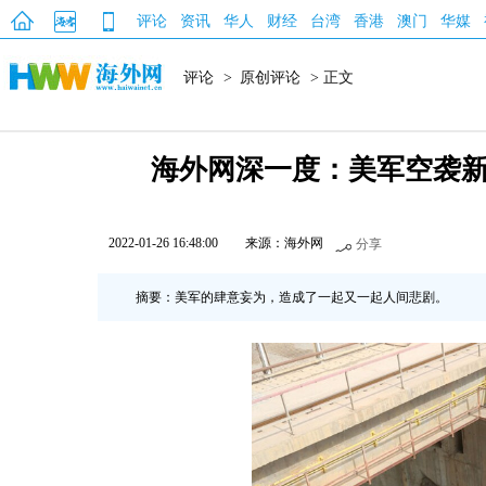
评论
资讯
华人
财经
台湾
香港
澳门
华媒
评论
>
原创评论
> 正文
海外网深一度：美军空袭新
2022-01-26 16:48:00
来源：海外网
分享
摘要：美军的肆意妄为，造成了一起又一起人间悲剧。