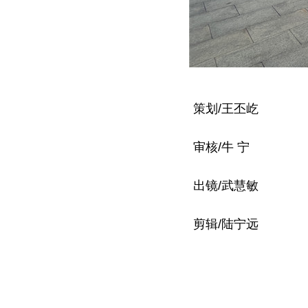
策划/王丕屹
审核/牛 宁
出镜/武慧敏
剪辑/陆宁远