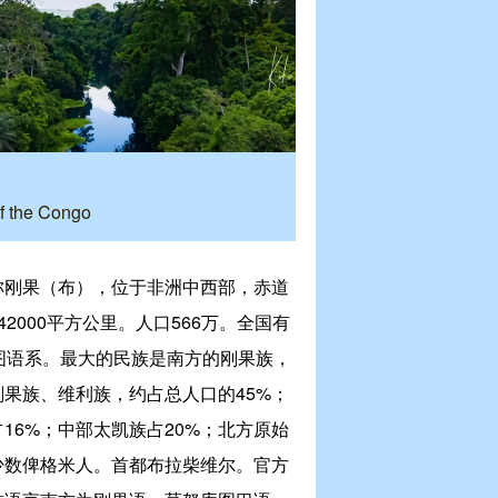
f the Congo
称刚果（布），位于非洲中西部，赤道
2000平方公里。人口566万。全国有
图语系。最大的民族是南方的刚果族，
果族、维利族，约占总人口的45%；
16%；中部太凯族占20%；北方原始
少数俾格米人。首都布拉柴维尔。官方