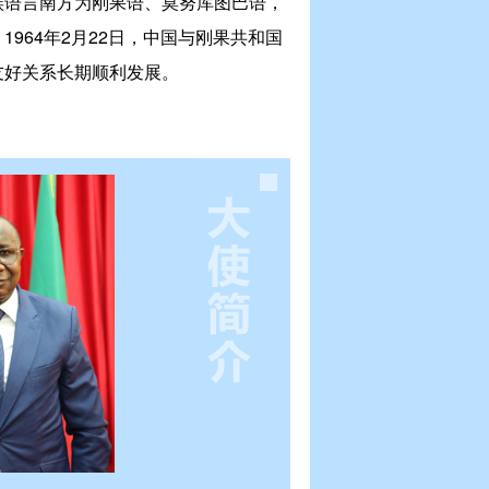
族语言南方为刚果语、莫努库图巴语，
1964年2月22日，中国与刚果共和国
友好关系长期顺利发展。