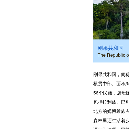
刚果共和国
The Republic o
刚果共和国，简
横贯中部。面积34
56个民族，属班
包括拉利族、巴刚
北方的姆博希族占
森林里还生活着