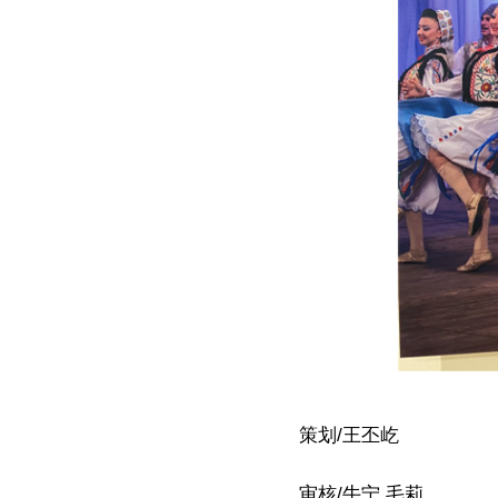
策划/王丕屹
审核/牛宁 毛莉