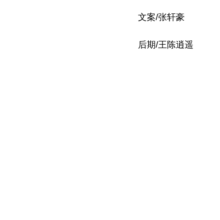
文案/张轩豪
后期/王陈逍遥