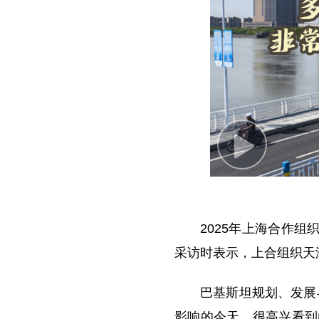
P
l
a
y
2025年上海合作
V
采访时表示，上合组织天
i
d
巴基斯坦规划、发展
e
影响的今天，很高兴看到