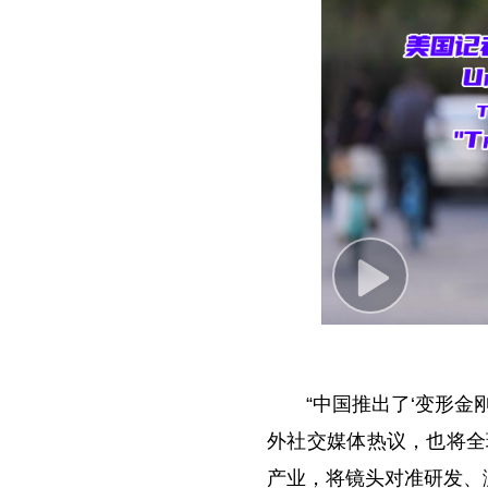
P
l
a
y
“中国推出了‘变形金
V
外社交媒体热议，也将全
i
产业，将镜头对准研发、
d