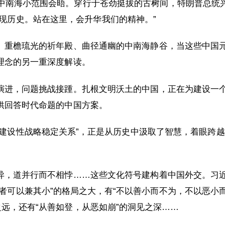
，中南海小范围会晤。穿行于苍劲挺拔的古树间，特朗普总统
现历史。站在这里，会升华我们的精神。”
、重檐琉光的祈年殿、曲径通幽的中南海静谷，当这些中国
理念的另一重深度解读。
演进，问题挑战接踵。扎根文明沃土的中国，正在为建设一
供回答时代命题的中国方案。
建设性战略稳定关系”，正是从历史中汲取了智慧，着眼跨越
异，道并行而不相悖……这些文化符号建构着中国外交。习
者可以兼其小”的格局之大，有“不以善小而不为，不以恶小
之远，还有“从善如登，从恶如崩”的洞见之深……