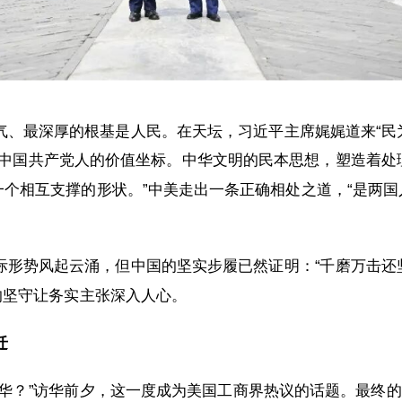
气、最深厚的根基是人民。在天坛，习近平主席娓娓道来“民
了中国共产党人的价值坐标。中华文明的民本思想，塑造着处
是一个相互支撑的形状。”中美走出一条正确相处之道，“是两
际形势风起云涌，但中国的坚实步履已然证明：“千磨万击还
的坚守让务实主张深入人心。
迁
访华？”访华前夕，这一度成为美国工商界热议的话题。最终