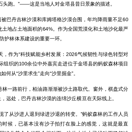
石头跑。”——这是当地人对金塔县昔日景象的描述。
被巴丹吉林沙漠和库姆塔格沙漠合围，年均降雨量不足60
漠化土地占土地面积的64%。作为全国荒漠化和土地沙化最严
”防护林体系建设的重要一环。
天，作为“科技赋能乡村发展：2026气候韧性与绿色转型对
国际组织的100余位中外嘉宾走进位于金塔县的蚂蚁森林项目
何从“沙里求生”走向“沙里掘金”。
7号林一路前行，柏油路渐渐被沙土路取代。窗外，棋盘式分
上，远处，巴丹吉林沙漠的连绵沙丘横亘在天际线上。
现了从沙进人退到绿进沙退的转变。”蚂蚁森林的工作人员
来的时候，已基本没有沙子拍打在脸上的感觉，这就是最直