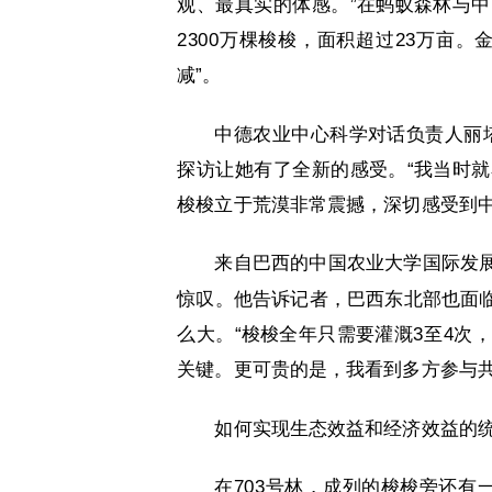
观、最真实的体感。”在蚂蚁森林与
2300万棵梭梭，面积超过23万亩
减”。
中德农业中心科学对话负责人丽塔
探访让她有了全新的感受。“我当时
梭梭立于荒漠非常震撼，深切感受到中
来自巴西的中国农业大学国际发
惊叹。他告诉记者，巴西东北部也面
么大。“梭梭全年只需要灌溉3至4次
关键。更可贵的是，我看到多方参与共
如何实现生态效益和经济效益的
在703号林，成列的梭梭旁还有