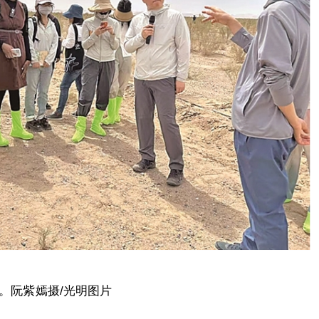
。阮紫嫣摄/光明图片