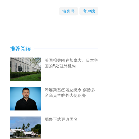
海客号
客户端
推荐阅读
美国拟关闭在加拿大、日本等
国的5处驻外机构
泽连斯基签署总统令 解除多
名乌克兰驻外大使职务
瑙鲁正式更改国名