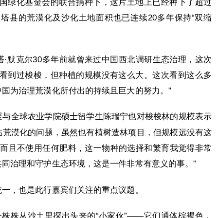
中国绿化基金会的联合捐种下，这片土地上已经种下了超过
。金塔县的荒漠化及沙化土地面积也已连续20多年保持“双缩
·默克尔30多年前就曾来过中国西北调研生态治理，这次
就看到过梭梭，但种植的规模没有这么大。这次看到这么多
国为治理荒漠化所付出的持续且巨大的努力。”
展与全球农业学院硕士留学生陈瑞宁也对梭梭林的规模表示
临荒漠化的问题，虽然也有植树造林项目，但规模远没有这
，而且不使用任何肥料，这一物种的选择和繁育我觉得非常
同治理和守护生态环境，这是一件非常有意义的事。”
统一，也是此行嘉宾们关注的重点议题。
一株株从沙土里探出头来的“小家伙”——它们通体棕褐色，