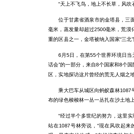
“天上不飞鸟，地上不长草，风吹
位于甘肃省酒泉市的金塔县，三面
毫米，蒸发量却超过2500毫米，荒
重的区县之一，金塔被纳入国家“三北
6月5日，在第55个世界环境日当
话会”的一部分，来自8个国家和8个
区，实地探访这片曾经的荒无人烟之地如
乘大巴车从城区向蚂蚁森林108
布的绿色梭梭林一丛一丛扎在沙土地
“经过半个多世纪的努力，这里实
站在1087号林旁说，“现在风吹起