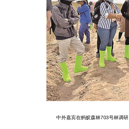
中外嘉宾在蚂蚁森林703号林调研