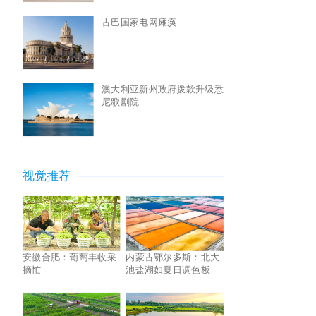
古巴国家电网瘫痪
澳大利亚新州政府拨款升级悉
尼歌剧院
视觉推荐
安徽合肥：葡萄丰收采
内蒙古鄂尔多斯：北大
摘忙
池盐湖如夏日调色板