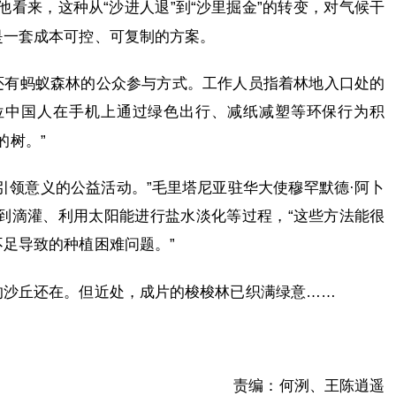
他看来，这种从“沙进人退”到“沙里掘金”的转变，对气候干
是一套成本可控、可复制的方案。
还有蚂蚁森林的公众参与方式。工作人员指着林地入口处的
位中国人在手机上通过绿色出行、减纸减塑等环保行为积
的树。”
引领意义的公益活动。”毛里塔尼亚驻华大使穆罕默德·阿卜
到滴灌、利用太阳能进行盐水淡化等过程，“这些方法能很
足导致的种植困难问题。”
的沙丘还在。但近处，成片的梭梭林已织满绿意……
责编：何洌、王陈逍遥