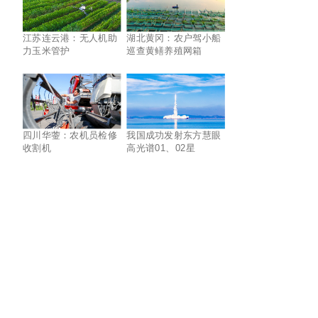
江苏连云港：无人机助
湖北黄冈：农户驾小船
力玉米管护
巡查黄鳝养殖网箱
四川华蓥：农机员检修
我国成功发射东方慧眼
收割机
高光谱01、02星