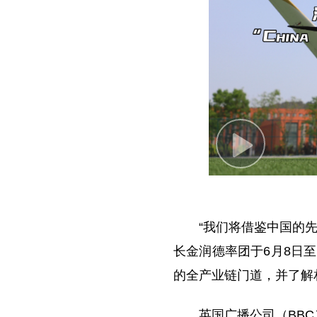
P
l
a
y
“我们将借鉴中国的
V
长金润德率团于6月8日
i
的全产业链门道，并了解
d
e
英国广播公司（BB