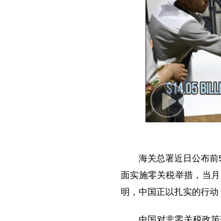
P
l
a
y
海关总署近日公布前
V
面实施零关税举措，当月，
i
明，中国正以扎实的行动
d
e
中国对非零关税政策