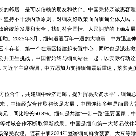
长的邻居，是可以信赖的朋友和伙伴。中国秉持亲诚惠容理
国坚持不干涉内政原则，对缅友好政策面向缅甸全体人民，
政府统筹发展和安全，找到符合国情、人民拥护的正确发展
助。2025年3月，缅甸遭遇百年一遇的大地震，中方迅速
困幸存者、第一个在震区搭建起安置中心，同时也是派出救
公共卫生挑战，中国都始终与缅甸站在一起，以实际行动诠
，习近平主席强调，中方愿加力支持缅甸震后重建，落实更多
全方位合作，共建缅中经济走廊，提升贸易投资水平”，缅甸
来，中缅经贸合作取得长足发展，中国连续多年是缅最大贸
亿美元，同比增长50.8%。缅甸是共建“一带一路”重要国家
等领域合作不断取得新成果。中国是缅甸第一大贸易伙伴
场深受欢迎。随着中缅2024年签署缅甸鲜食菠萝、大豆等