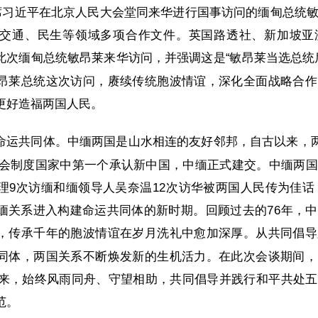
主席习近平在北京人民大会堂同来华进行国事访问的缅甸总统
交通、民生等领域多项合作文件。英国路透社、新加坡亚洲
此次缅甸总统敏昂莱来华访问，并强调这是“敏昂莱当选总统
昂莱总统这次访问，赓续传统胞波情谊，深化全面战略合作
更好造福两国人民。
命运共同体。中缅两国是山水相连的友好邻邦，自古以来，两
同社会制度国家中第一个承认新中国，中缅正式建交。中缅两
9次访缅和缅领导人吴奈温12次访华被两国人民传为佳话，
缅关系进入构建命运共同体的新时期。回顾过去的76年，
，传承千年的胞波情谊在岁月洗礼中愈加深厚。从共同倡导
同体，两国关系不断焕发新的生机活力。在此次会谈期间，
年来，始终风雨同舟、守望相助，共同倡导并践行和平共处
范。