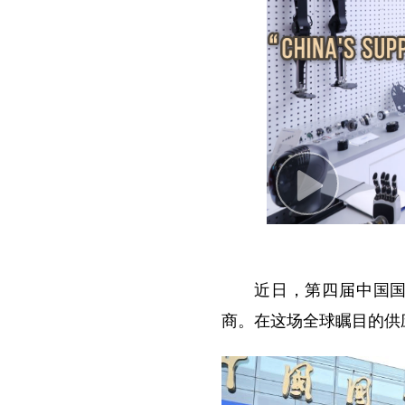
P
l
a
y
近日，第四届中国国
V
商。在这场全球瞩目的供应
i
d
e