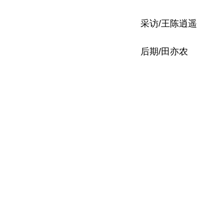
采访/王陈逍遥
后期/田亦农