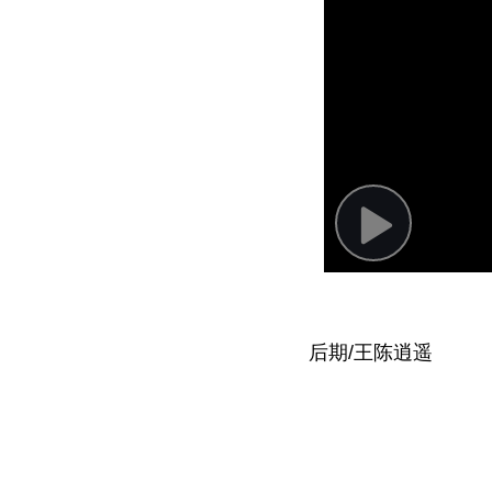
P
l
a
y
后期/王陈逍遥
V
i
d
e