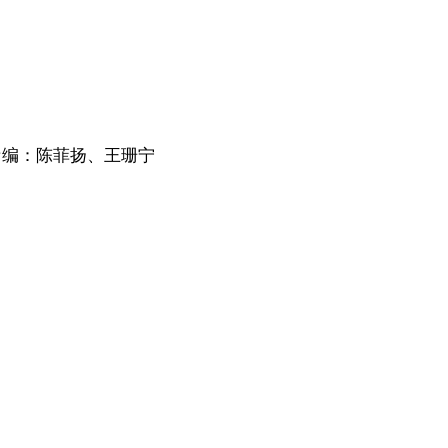
责编：陈菲扬、王珊宁