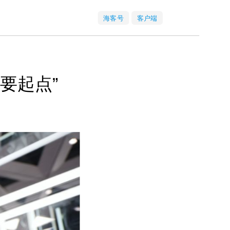
海客号
客户端
要起点”