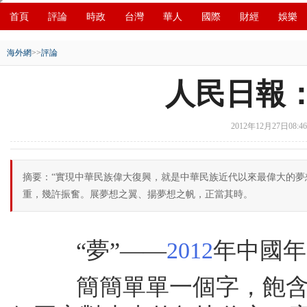
首頁
評論
時政
台灣
華人
國際
財經
娛樂
創新
中原
招商
縣域
環保
創投
成渝
移民
海外網
>>
評論
人民日報
2012年12月27日08:46
摘要：“實現中華民族偉大復興，就是中華民族近代以來最偉大的夢
重，幾許振奮。展夢想之翼、揚夢想之帆，正當其時。
“夢”——
2012
年中國年
簡簡單單一個字，飽含億