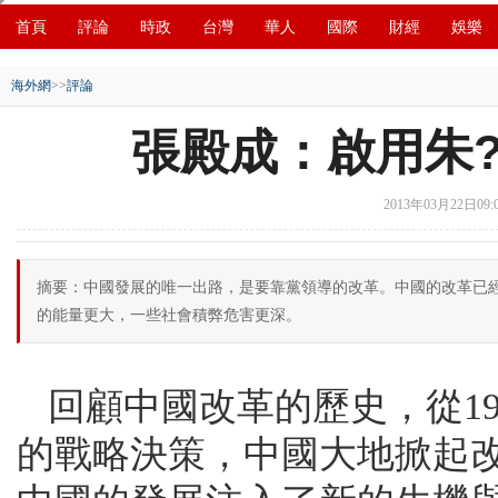
首頁
評論
時政
台灣
華人
國際
財經
娛樂
創新
中原
招商
縣域
環保
創投
成渝
移民
海外網
>>
評論
張殿成：啟用朱
2013年03月22日09:
摘要：中國發展的唯一出路，是要靠黨領導的改革。中國的改革已
的能量更大，一些社會積弊危害更深。
回顧中國改革的歷史，從1
的戰略決策，中國大地掀起