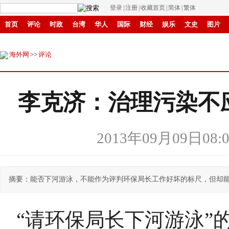
登录
|
注册
|
收藏首页
|
简体
|
繁体
首页
评论
时政
台湾
华人
国际
财经
娱乐
文史
图片
环保
县域
创投
招商
华商
创新
滚动
海外网
>>
评论
李克济：治理污染不
2013年09月09日08:0
摘要：能否下河游泳，不能作为评判环保局长工作好坏的标尺，但却
“请环保局长下河游泳”