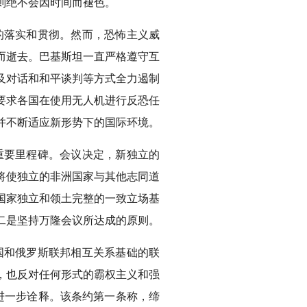
则绝不会因时间而褪色。
的落实和贯彻。然而，恐怖主义威
而逝去。巴基斯坦一直严格遵守互
及对话和和平谈判等方式全力遏制
并要求各国在使用无人机进行反恐任
并不断适应新形势下的国际环境。
的重要里程碑。会议决定，新独立的
将使独立的非洲国家与其他志同道
国家独立和领土完整的一致立场基
二是坚持万隆会议所达成的原则。
和国和俄罗斯联邦相互关系基础的联
，也反对任何形式的霸权主义和强
的进一步诠释。该条约第一条称，缔