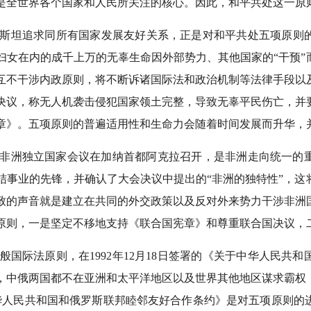
是全世界各个国家和人民所关注的核心。因此，和平共处这一原
基斯坦追求同所有国家发展友好关系，正是对和平共处五项原则
妇女在内的成千上万的无辜生命因外部势力、其他国家的“干预”
互不干涉内政原则，将不断诉诸国际法和政治机制等法律手段以
通过决议，称无人机袭击侵犯国家领土完整，导致无辜平民伤亡，
章》。五项原则的普遍适用性和生命力会随着时间发展而升华，
一次非洲独立国家会议在加纳首都阿克拉召开，是非洲走向统一
结事业的先锋，并确认了大会决议中提出的“非洲的独特性”，这
致的声音就是建立在共同的外交政策以及反对外来势力干涉非洲
原则，一是坚定不移地支持《联合国宪章》和尊重联合国决议，
般国际法原则，在1992年12月18日签署的《关于中华人民共
，中俄两国都不在亚洲和太平洋地区以及世界其他地区谋求霸权
《中华人民共和国和俄罗斯联邦睦邻友好合作条约》是对五项原则