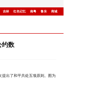
吉林
红色记忆
南粤
鲁东
商城
公约数
次提出了和平共处五项原则。图为