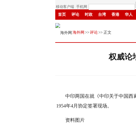
移动客户端
手机网
首页
评论
时政
台湾
香港
华人
创新
中原
招商
县域
环保
创投
海外网
>>
评论
>> 正文
权威论
中印两国在就《中印关于中国西
1954年4月协定签署现场。
资料图片