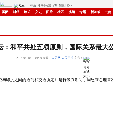
登录
|
注册
|
收藏首页
|
简体
|
繁体
国际
财经
娱乐
文史
图片
社区
视频
专题
新加坡
云南
成渝
移民
书画
赣鄱
IP电视
华商
纸媒
滚动
坛：和平共处五项原则，国际关系最大
2014-06-10 10:01:00
|
来源：
人民网-人民日报
|
字号：
藏与印度之间的通商和交通协定》进行谈判期间，周恩来总理首