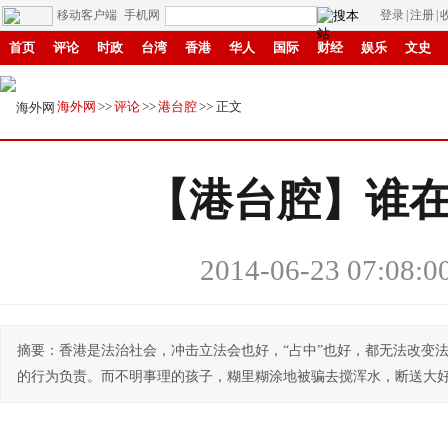
移动客户端
手机网
登录
|
注册
|
首页
评论
时政
台湾
香港
华人
国际
财经
娱乐
文史
创新
中原
招商
县域
环保
创投
成渝
移民
书画
赣鄱
海外网
>>
评论
>>
港台腔
>> 正文
【港台腔】谁
2014-06-23 07:08:0
摘要：香港是法治社会，冲击立法会也好，“占中”也好，都无法改变
的行为负责。而不明事理的孩子，糊里糊涂地被骗去搅浑水，断送大