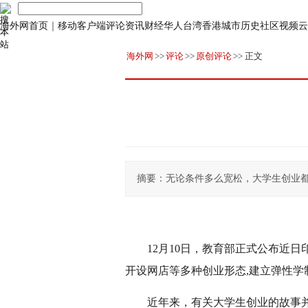
海外网首页
｜
移动客户端
评论
资讯
财经
华人
台湾
香港
城市
历史
社区
视频
云
海外网
>>
评论
>>
原创评论
>> 正文
摘要：无论条件多么宽松，大学生创业
12月10日，教育部正式公布近
开设网店等多种创业形态,建立弹性
近年来，有关大学生创业的故事并