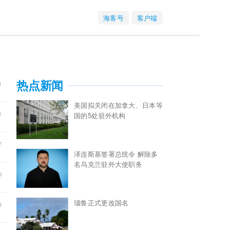
海客号
客户端
1
热点新闻
美国拟关闭在加拿大、日本等
1
国的5处驻外机构
7
泽连斯基签署总统令 解除多
名乌克兰驻外大使职务
9
瑙鲁正式更改国名
8