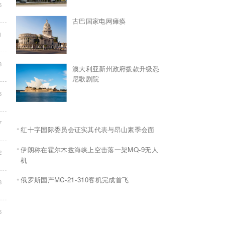
6
古巴国家电网瘫痪
1
3
澳大利亚新州政府拨款升级悉
尼歌剧院
6
7
红十字国际委员会证实其代表与昂山素季会面
伊朗称在霍尔木兹海峡上空击落一架MQ-9无人
2
机
俄罗斯国产MC-21-310客机完成首飞
8
6