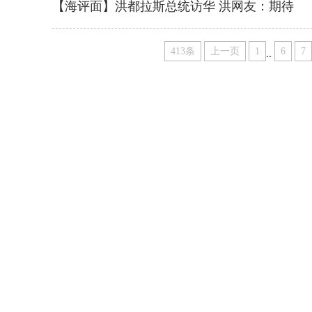
【海评面】洪都拉斯总统访华 洪网友：期待
413条
上一页
1
..
6
7