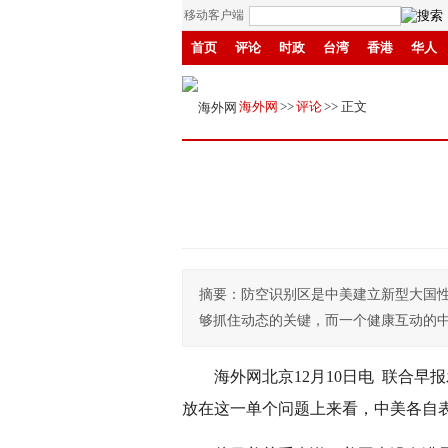
移动客户端
首页
评论
时政
台湾
香港
华人
县域
环保
创投
成渝
移民
书画
海外网
>>
评论
>> 正文
摘要：防空识别区是中美建立新型大国
够抓住动态的关键，而一个健康互动的
海外网北京12月10日电 联合
放在这一单个问题上来看，中美各自表