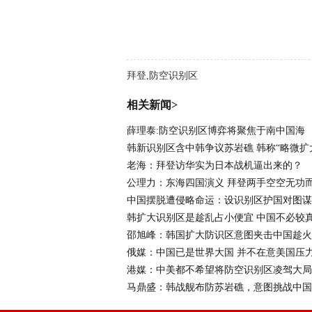
拜登,防空识别区
相关新闻>
薛理泰:防空识别区博弈将聚焦于南中国海
韩新识别区含中韩争议苏岩礁 韩称“略微扩
老海：拜登访华实为日本战机逼出来的？
公理力：东海四国演义 拜登两手空空无功
中国摆脱遭侵略命运：设识别区护国对图谋
韩扩大识别区是趁乱占小便宜 中国不必较
邵旭峰：韩国扩大防识区意图夹击中国趁火
俄媒：中国已是世界大国 并不在意美国压
港媒：中美都不希望将防空识别区凌驾大局
马鼎盛：韩战舰布防苏岩礁，意图挑战中国