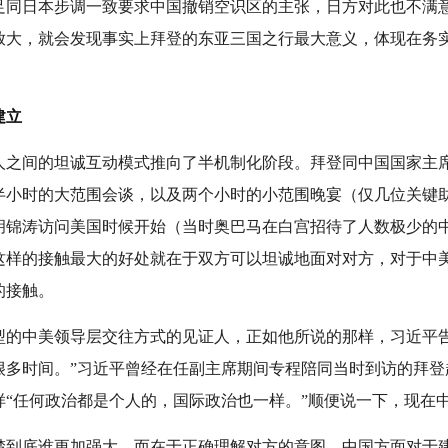
足同日本步调一致要求中国撤销空识区的主张，日方对此也不满
放大，就会发现事实上拜登的东亚三国之行最大意义，体现在务
建立
人之间的坦诚互动模式推向了半机制化阶段。拜登同中国国家主
半小时的大范围会谈，以及两个小时的小范围晚宴（仅几位关键
初胡锦涛访问美国时候开始（当时奥巴马在白宫招待了人数极少的
这样的接触最大的好处就在于双方可以坦诚地面对对方，对于中
的接触。
型的中美领导层交往方式的见证人，正如他所说的那样，习近平告
很多时间。”习近平曾经在任副主席期间专程陪同当时到访的拜登
样“任何政治都是个人的，国际政治也一样。”顺便说一下，现在
楚到底谁更加强大，而在于正确理解对方的意图。中国方面对于