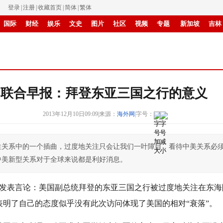
登录
|
注册
|
收藏首页
|
简体
|
繁体
国际
财经
娱乐
文史
图片
社区
视频
专题
新加坡
吉林
IP电视
华商
滚动
纸媒
联合早报：拜登东亚三国之行的意义
2013年12月10日09:09
|
来源：
海外网
|
字号：
性关系中的一个插曲，过度地关注只会让我们一叶障目，看待中美关系必
中美新型关系对于全球来说都是利好消息。
早报发表言论：美国副总统拜登的东亚三国之行被过度地关注在东
明了自己的态度似乎没有此次访问体现了美国的相对“衰落”。