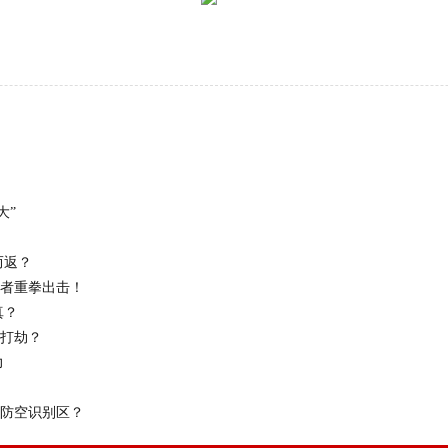
大”
而返？
者重拳出击！
真？
打劫？
力
防空识别区？