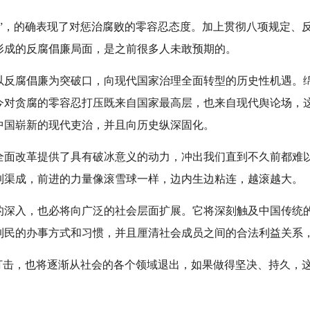
”，的确表现了对惩治腐败的零容忍态度。加上贯彻八项规定、反
形成的反腐倡廉局面，是之前很多人未敢预期的。
以反腐倡廉为突破口，向现代国家治理全面转型的历史性机遇。
今对贪腐的零容忍打压既来自国家最高层，也来自现代舆论场，
中国崭新的现代吏治，并且向历史纵深固化。
全面改革提供了具有破冰意义的动力，冲出我们直到不久前都难
到渠成，前进的力量像滚雪球一样，边内生边粘连，越滚越大。
的深入，也必将向广泛的社会层面扩展。它将深刻触及中国传统的
到民的办事方式和习惯，并且厘清社会成员之间的合法利益关系
打击，也将逐渐从社会的各个领域退出，如果做得坚决、持久，这