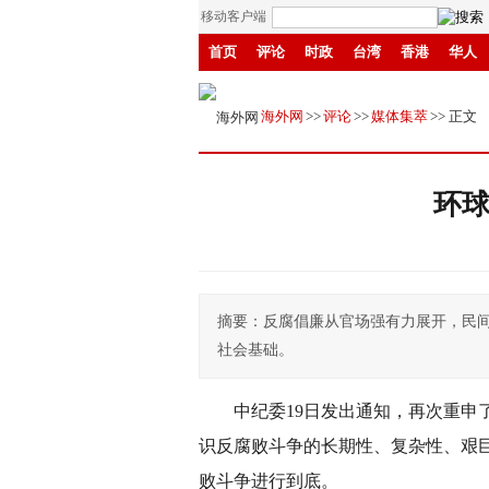
移动客户端
首页
评论
时政
台湾
香港
华人
县域
环保
创投
成渝
移民
书画
海外网
>>
评论
>>
媒体集萃
>> 正文
环
摘要：反腐倡廉从官场强有力展开，民
社会基础。
中纪委19日发出通知，再次重申
识反腐败斗争的长期性、复杂性、艰
败斗争进行到底。