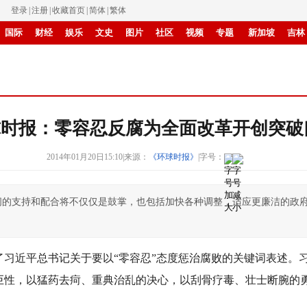
登录
|
注册
|
收藏首页
|
简体
|
繁体
国际
财经
娱乐
文史
图片
社区
视频
专题
新加坡
吉林
IP电视
华商
滚动
纸媒
球时报：零容忍反腐为全面改革开创突破
2014年01月20日15:10
|
来源：
《环球时报》
|
字号：
间的支持和配合将不仅仅是鼓掌，也包括加快各种调整，适应更廉洁的政
了习近平总书记关于要以“零容忍”态度惩治腐败的关键词表述。
巨性，以猛药去疴、重典治乱的决心，以刮骨疗毒、壮士断腕的