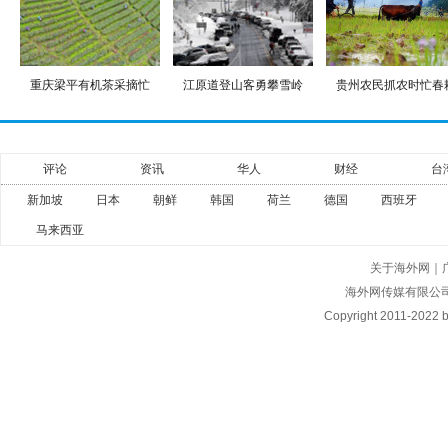
重庆梁平有机茶采摘忙
江原道登山客勇攀雪岭
贵州农民抓农时忙春
评论
资讯
华人
财经
台
新加坡
日本
朝鲜
韩国
荷兰
德国
西班牙
马来西亚
关于海外网
｜
海外网传媒有限公
Copyright
2011-2022 by