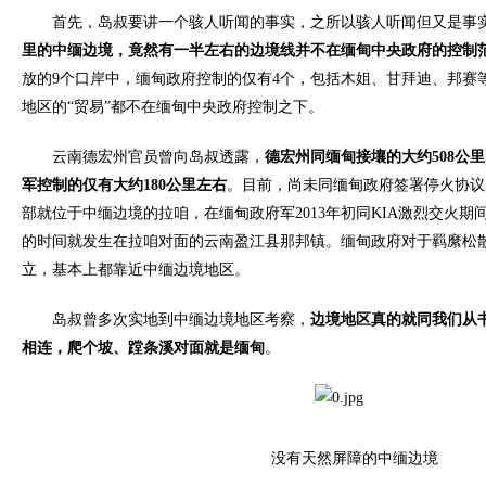
首先，岛叔要讲一个骇人听闻的事实，之所以骇人听闻但又是事
里的中缅边境，竟然有一半左右的边境线并不在缅甸中央政府的控制
放的9个口岸中，缅甸政府控制的仅有4个，包括木姐、甘拜迪、邦赛
地区的“贸易”都不在缅甸中央政府控制之下。
云南德宏州官员曾向岛叔透露，
德宏州同缅甸接壤的大约
508
公里
军控制的仅有大约
180
公里左右
。目前，尚未同缅甸政府签署停火协议
部就位于中缅边境的拉咱，在缅甸政府军2013年初同KIA激烈交火
的时间就发生在拉咱对面的云南盈江县那邦镇。缅甸政府对于羁縻松
立，基本上都靠近中缅边境地区。
岛叔曾多次实地到中缅边境地区考察，
边境地区真的就同我们从
相连，爬个坡、蹚条溪对面就是缅甸
。
没有天然屏障的中缅边境