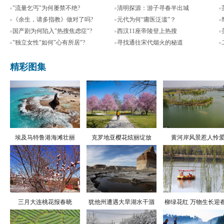
"流量乞丐"为何屡禁不绝?
清明探源：游子寻春半出城
《余生，请多指教》做对了吗?
元代为何“庸医泛滥”？
国产剧为何陷入"热搜焦虑症"?
西汉11座帝陵登上热搜
"独立女性"如何"心有所居"?
寻找通往宋代烟火的秘道
精彩图集
埃及马特鲁港海滩壮丽
克罗地亚樱花炫丽绽放
黄河岸风景惹人怜
三月大连桃花报春晓
犹他州遭遇大旱湖水干涸
柳绿花红 万物生长迎