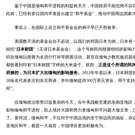
鉴于中国是缅甸和平进程的利益攸关方，中国政府不能也绝不应在
此前，已经有多位国内学者提出建立“和平基金”，推动中国周边国家
事实上，在国际上设立和平基金会的例子早已不胜枚举。
美国数不清的基金会自不必说，以我们的邻国日本为例，日本有一
组织“
日本财团
”（又译日本基金会），这个号称民间慈善组织的影响
织在缅甸以慈善为名进行打井等慈善活动，甚至在缅甸少数民族武装
都曾看到印有“日本财团”字样的大米袋子。然而，
正是这个所谓的民
府操控，为日本扩大在缅甸的影响服务。
2012年年底以来，日本财
20余名代表多次到东京商谈，并向缅甸提供300万美元资金，用于支
程”。
在缅甸政治形势日益复杂的今天，在中美战略竞逐的东南亚地区，
影响缅甸和平进程，防止域外大国和势力拿缅甸和平问题大做文章，
了。更何况，缅甸和平，不仅对于中国边境的安宁和边民的福祉，亦
亚地区和平，都是一大福音，中国理应更加积极有为。