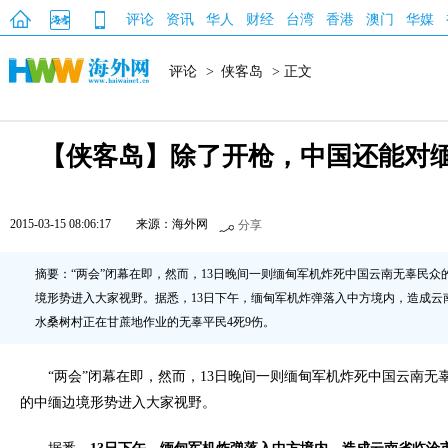
评论
资讯
华人
财经
台湾
香港
澳门
华媒
评论
>
侠客岛
> 正文
【侠客岛】除了开枪，中国还能对
2015-03-15 08:06:17
来源：海外网
分享
摘要：“两会”闭幕在即，然而，13日晚间一则缅甸军机炸死中国云南无辜民众
境形势进入大家视野。据悉，13日下午，缅甸军机炸弹落入中方境内，造成云
水桑树村正在甘蔗地作业的无辜平民4死9伤。
“两会”闭幕在即，然而，13日晚间一则缅甸军机炸死中国云南无
的中缅边境形势进入大家视野。