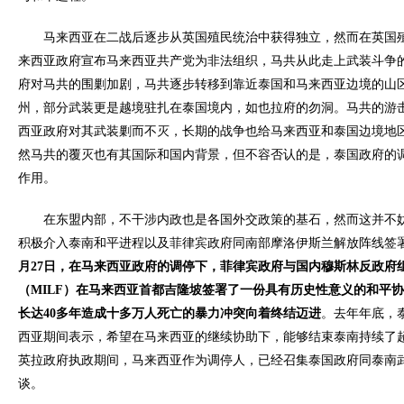
马来西亚在二战后逐步从英国殖民统治中获得独立，然而在英国殖
来西亚政府宣布马来西亚共产党为非法组织，马共从此走上武装斗争
府对马共的围剿加剧，马共逐步转移到靠近泰国和马来西亚边境的山
州，部分武装更是越境驻扎在泰国境内，如也拉府的勿洞。马共的游
西亚政府对其武装剿而不灭，长期的战争也给马来西亚和泰国边境地
然马共的覆灭也有其国际和国内背景，但不容否认的是，泰国政府的
作用。
在东盟内部，不干涉内政也是各国外交政策的基石，然而这并不妨
积极介入泰南和平进程以及菲律宾政府同南部摩洛伊斯兰解放阵线签
月
27
日，在马来西亚政府的调停下，菲律宾政府与国内穆斯林反政府
（
MILF
）在马来西亚首都吉隆坡签署了一份具有历史性意义的和平协
长达
40
多年造成十多万人死亡的暴力冲突向着终结迈进
。去年年底，
西亚期间表示，希望在马来西亚的继续协助下，能够结束泰南持续了超
英拉政府执政期间，马来西亚作为调停人，已经召集泰国政府同泰南
谈。