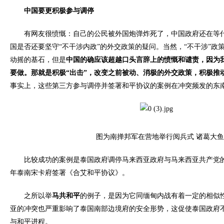
中国要更积极参与调停
有网友很愤慨：自己的公民被外国炮弹炸死了，中国政府还在等什
国是否还要坚守“不干涉内政”的外交政策的疑问。当然，“不干涉”政
动摇的基石，但是
中国的确应该超越口头言辞上的愤慨和谴责，因为
要做。那就是积极“出击”，改变之前被动、消极的外交政策，积极推
事实上，这些第三方参与调停并签署和平协议的案例在冲突频发的东
图为南掸邦军在营地举行阅兵式 诸葛大鱼
比较成功的案例是泰国政府调停马来西亚政府与马来西亚共产党的冲
年泰南宋卡府签署《合艾和平协议》。
之所以举
马共和平
的例子，是因为它同缅甸内战有着一定的相似
亚的冲突也严重影响了泰国南部边境府的安全形势，这促使泰国政府
与和平进程。