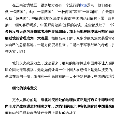
在云南边境地区，很多地方都有一个流行的
旅游
景点，他们都有
做“一X两国”，比如“一寨两国”、“一校两国”甚至“一屋两国”。在云
架秋千荡两国”，中缅边境地区流传着诸如“中国的鸡到缅甸下蛋，缅
摘”、“缅甸客厅喝茶、中国厨房做菜”这样的笑谈。这些都反映了一个
多数没有天然的屏障或者地理界线阻隔，加上当地被国境线分割的民
缅过境的管理成为一大难题
。根据岛叔了解，众多少数民族武装通常
为自己的总部基地，一是方便贸易往来，二是出于军事战略的考虑，
整为零，跑！
城门失火殃及池鱼，这么看来，缅甸的炮弹掉进中国并不让人感到
民众因此遭遇横祸，无论如何让每一个中国人在感情上是无法接受的
是出在缅甸一侧，缅甸和平和民族和解一日不得到解决，中国的边境
缅北的战略意义
更令人揪心的是，
缅北冲突所处的地理位置正是打通孟中印缅经
向印度洋战略通道的咽喉之地，这恐怕是缅北冲突长期化给中国带来
缅甸内战已经被称为近代世界上最长的内战了。