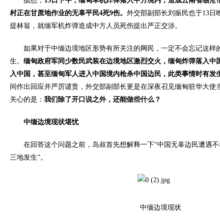
据悉，
13
日下午，缅甸军机炸弹落入中方境内，造成云南省临沧
村正在甘蔗地作业的无辜平民
4
死
9
伤。
外交部副部长刘振民也于13日
提林翁，就缅军机炸弹造成中方人员死伤提出严正交涉。
如果对于中缅边境地区形势有所关注的网民，一定不会忘记这样的
生。
缅甸政府军同少数民武装在边境地区激烈交火，缅甸炸弹落入中
入中国，甚至缅甸军人进入中国境内枪杀中国边民，此类事情时有发
间作出回应并严厉谴责，外交部副部长更是在深夜召见缅甸驻华大使
关心的是：
我们除了开口说之外，还能做些什么？
中缅边境现状堪忧
在回答这个问题之前，岛叔首先想解释一下“中国无辜边民遭遇不
三地发生”。
中缅边境现状