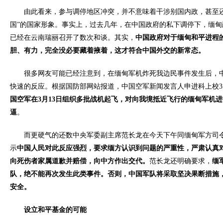
由此看来，参与调停地区冲突，并不意味着干涉别国内政，甚至还
国”的国家形象。事实上，过去几年，在中国政府的私下调停下，缅
已经在云南瑞丽召开了数次和谈。其实，
中国政府对于缅甸和平进程
胆、有力，完全没必要藏着掖着，这才符合中国外交的新常态。
很多网友可能已经注意到，在缅甸军机炸死我边民事件发生后，中
快速的反应。根据国防部网站报道，中国空军新闻发言人申进科上校3
国空军在
3
月
13
日组织多批战机起飞，对向我境抵近飞行的缅甸军机进
逼
。
而更硬气的还数中央军委副主席范长龙在今天下午同缅甸军方司令
示
中国人民对此反应强烈，要求缅方认识到问题的严重性，严肃认真
向死伤者家属道歉并赔偿，向中方作出交代。
范长龙还明确要求，
缅
队，绝不能再次发生此类事件。否则，中国军队将采取坚决果断措施
安全。
设立和平基金的可能