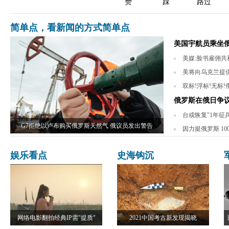
赞
踩
路过
简单点，看新闻的方式简单点
美国宇航员乘坐俄
美媒:脸书雇佣共和
美将向乌克兰提供
双标!浮标!无标
俄罗斯在俄日争
台或恢复"1年征
G7拒绝以卢布购买俄罗斯天然气 俄议员发出警告
因力挺俄罗斯 1
娱乐看点
史海钩沉
网络电影翻拍经典IP需"提质"
2021中国考古新发现揭晓