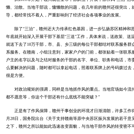
懒、治散。当地干部说，慵懒散的问题，在几年前的赣州还很突出，
导，都经常找不着人，严重影响到了经济社会各项事业的发展。
除了“三治”，赣州还大力传承红色基因，进一步弘扬苏区精神和苏
年底就开始深入开展干部下基层“三送”工作，具体来说，送政策、送
就送下去了10万干部，市、县、乡三级的每位干部都结对联系服务群
系服务。在赣南，小组注意到，家家户户的门前，都张贴着一张联系
户主的名字以及与之结对服务的干部的名字、单位、职务和电话，市
么要解决的问题，随时都可以拿起电话，照着联系牌上的号码拨过去
很是方便。
对政治规矩的强调，同样是当地抓作风的重点。当地官场如今流
都不愿意等，你这个干部还有什么底线不能突破？”
正是有了作风保障，赣州干事创业的环境才日渐清朗，许多工作得到
月28日，国务院出台《关于支持赣南等原中央苏区振兴发展的若干意
之下，赣州之所以能如此迅速改变面貌，与当地干部作风的转变密不