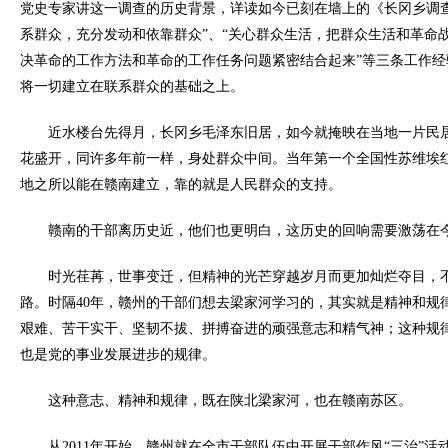
党史专家讲这一调查的历史背景，详读如今已刻在墙上的《长冈乡调
系群众，充分发动和依靠群众”、“关心群众生活，把群众生活和革命战
决革命的工作方法和革命的工作任务问题紧密结合起来”等三条工作
将一切建立在联系群众的基础之上。
近水楼台先得月，长冈乡毛泽东旧居，如今就掩映在当地一片民
花盛开，同许多年前一样，身处群众中间。当年第一个全国性苏维埃
地之所以能在赣南建立，靠的就是人民群众的支持。
赣南的干部离历史近，他们也更明白，这历史的回响需要激荡在
时光荏苒，世事变迁，但精神的光芒穿越岁月而更加灿烂夺目，
路。时隔40年，赣州的干部们想去梁家河学习的，其实就是精神和规
艰难、苦干实干、坚韧不拔、拼搏奋进的顽强意志和精气神；这种规
也是党的事业发展进步的规律。
这种意志、精神和规律，既在陕北梁家河，也在赣南苏区。
从2011年开始，赣州就在全市干部队伍中开展干部作风“三治”