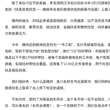
除了来自习近平的表扬，李克强和汪洋也分别在今年3月2日国务
发的《扶真贫真扶贫——赣南革命老区精准扶贫的探索与实践》上做
赣州的做法，归结起来就是因地制宜、分类施策，以产业扶贫为
贫、移民扶贫、教育扶贫、就业扶贫、金融扶贫和整村扶贫，内外兼
力和发展活力。
今年，赣州还把精准扶贫列为“一号工程”，实行市级领导包县、
包村、双联干部包户的“四包责任制”，推行“532”结对帮扶：市级领导
级及以下干部2户结对帮扶，使每个贫困村都有驻村工作组，每户贫
措施，实现结对帮扶全覆盖。还筹集了52.01亿元专项资金，用于向
扶及相应担保。
我们很好奇，为什么是赣州，派15名村支书去梁家河。我们同样
精准扶贫上取得了自上而下肯定的成绩。
不知为何，想到了兴国县的长冈乡，这个名字你一定不会陌生，19
后，写出著名的《长冈乡调查》。在一个安静的下午，我们在他当年