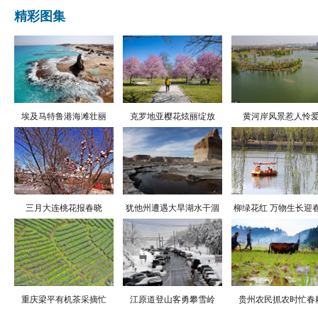
精彩图集
埃及马特鲁港海滩壮丽
克罗地亚樱花炫丽绽放
黄河岸风景惹人怜
三月大连桃花报春晓
犹他州遭遇大旱湖水干涸
柳绿花红 万物生长迎
重庆梁平有机茶采摘忙
江原道登山客勇攀雪岭
贵州农民抓农时忙春