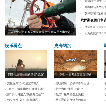
美媒:脸书雇佣共和
美将向乌克兰提供
双标!浮标!无标
俄罗斯在俄日争
台或恢复"1年征
G7拒绝以卢布购买俄罗斯天然气 俄议员发出警告
因力挺俄罗斯 1
娱乐看点
史海钩沉
网络电影翻拍经典IP需"提质"
2021中国考古新发现揭晓
"流量乞丐"为何屡禁不绝?
清明探源：游子寻春半出城
《余生，请多指教》做对了吗?
元代为何“庸医泛滥”？
国产剧为何陷入"热搜焦虑症"?
西汉11座帝陵登上热搜
"独立女性"如何"心有所居"?
寻找通往宋代烟火的秘道