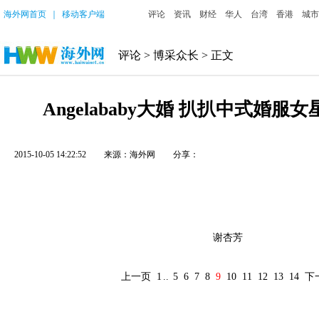
海外网首页
｜
移动客户端
评论
资讯
财经
华人
台湾
香港
城市
评论
>
博采众长
> 正文
Angelababy大婚 扒扒中式婚服女
2015-10-05 14:22:52
来源：海外网
分享：
谢杏芳
上一页
1
..
5
6
7
8
9
10
11
12
13
14
下