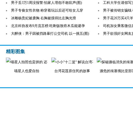
男子丢3万1周没报警:怕家人埋怨不敢吭声(图)
工科大学生请假写
男子专偷女性衣物 称穿着玩以后还可给女儿穿
男子被传销女骗钱
冰雕杨贵妃被袭胸 右胸被摸得比左胸光滑
男子花20万买4只
北京科协发布9月流言榜:吃剩饭致癌木瓜能避孕
司机加女乘客微信
大醉侠：男子因被挡路暴打公交司机 以一挑五(图)
男子欲强奸女网友
精彩图集
喵星人也爱自拍
台湾花莲原住民的故事
濒危的埃塞俄比亚部