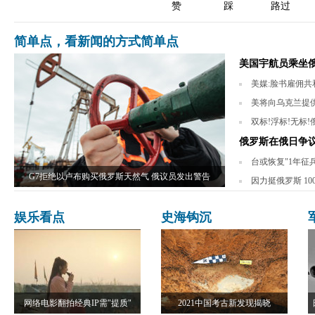
赞
踩
路过
简单点，看新闻的方式简单点
美国宇航员乘坐俄
美媒:脸书雇佣共和
美将向乌克兰提供
双标!浮标!无标
俄罗斯在俄日争
台或恢复"1年征
G7拒绝以卢布购买俄罗斯天然气 俄议员发出警告
因力挺俄罗斯 1
娱乐看点
史海钩沉
网络电影翻拍经典IP需"提质"
2021中国考古新发现揭晓