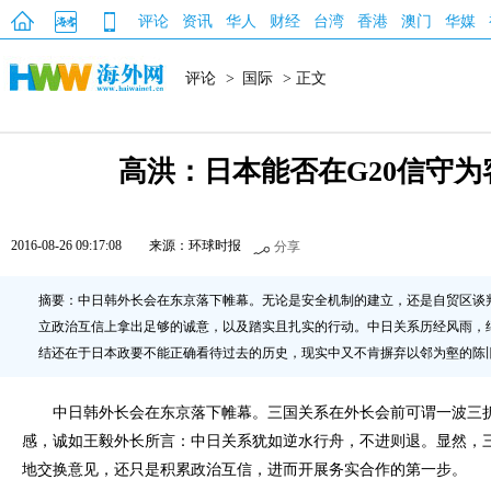
评论
资讯
华人
财经
台湾
香港
澳门
华媒
评论
>
国际
> 正文
高洪：日本能否在G20信守为
2016-08-26 09:17:08
来源：环球时报
分享
摘要：中日韩外长会在东京落下帷幕。无论是安全机制的建立，还是自贸区谈
立政治互信上拿出足够的诚意，以及踏实且扎实的行动。中日关系历经风雨，
结还在于日本政要不能正确看待过去的历史，现实中又不肯摒弃以邻为壑的陈
中日韩外长会在东京落下帷幕。三国关系在外长会前可谓一波三折
感，诚如王毅外长所言：中日关系犹如逆水行舟，不进则退。显然，
地交换意见，还只是积累政治互信，进而开展务实合作的第一步。