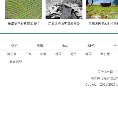
重庆梁平有机茶采摘忙
江原道登山客勇攀雪岭
贵州农民抓农时忙春
评论
资讯
华人
财经
台
新加坡
日本
朝鲜
韩国
荷兰
德国
西班牙
马来西亚
关于海外网
｜
海外网传媒有限公
Copyright
2011-2022 by