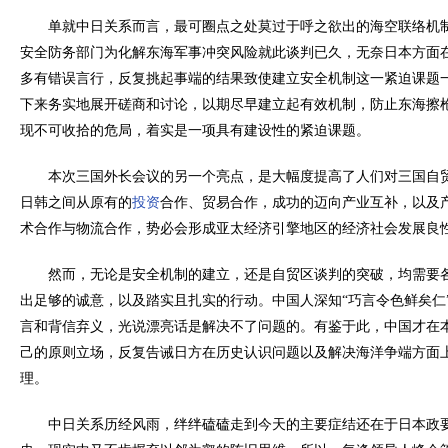
单就中日关系而言，最可圈点之处莫过于呼之欲出的海空联络机制
安全防务部门为化解东海军事冲突风险就此谈判已久，无奈日本方面
多有错误言行，反复挑起事端的结果致使建立安全机制这一紧迫课题
下来务实地展开磋商和讨论，以期尽早建立起有效机制，防止东海擦
现不可收拾的危局，着实是一项具有建设性的紧迫课题。
本次三国外长会议的另一个亮点，是大幅度提高了人们对三国自贸
日韩之间从原有的
投资
合作、贸易合作，成功的迈向产业互补，以及
术合作与物流合作，势必会形成亚太经济引擎地区的经济社会发展良
然而，无论是安全机制的建立，还是自贸区谈判的突破，均需要各
出足够的诚意，以及踏实且扎实的行动。中国人深知“巧言令色鲜矣仁
言和背信弃义，光说漂亮话是解决不了问题的。有鉴于此，中国才在
己的原则立场，反复告诫日方在历史认识问题以及解决海洋争端方面上
理。
中日关系历经风雨，绊绊磕磕走到今天的主要症结还在于日本政要