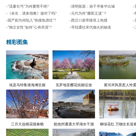
"流量乞丐"为何屡禁不绝?
清明探源：游子寻春半出城
《余生，请多指教》做对了吗?
元代为何“庸医泛滥”？
国产剧为何陷入"热搜焦虑症"?
西汉11座帝陵登上热搜
"独立女性"如何"心有所居"?
寻找通往宋代烟火的秘道
精彩图集
埃及马特鲁港海滩壮丽
克罗地亚樱花炫丽绽放
黄河岸风景惹人怜
三月大连桃花报春晓
犹他州遭遇大旱湖水干涸
柳绿花红 万物生长迎