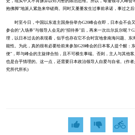
史，现实中又不肯摒弃以邻为壑的陈旧思维。所以，每逢领导人峰会
抱佛脚”地派人紧急来华磋商。同时又屡屡发生过事前承诺，事过之后
时至今日，中国以东道主国身份举办G20峰会在即，日本会不会又
参会的“入场券”与领导人会见的“招待券”后，再来一次出尔反尔呢？G
理，以日本过去的表现看，似乎也存在它不合时宜地拿南海问题、东
能性。为此，真的很有必要给前来参加G20峰会的日本客人提个醒：
便”，即与峰会的主旋律合拍，且不可横生事端。否则，主人与其他
也是合乎情理的。这一点，还需要日本政治领导人自爱与自省。(作者
究所代所长)