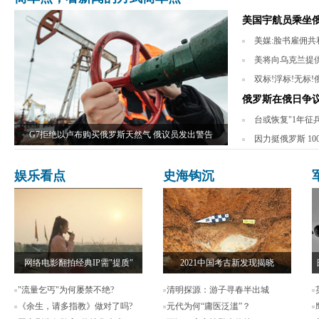
美国宇航员乘坐俄
美媒:脸书雇佣共和
美将向乌克兰提供
双标!浮标!无标
俄罗斯在俄日争
台或恢复"1年征
G7拒绝以卢布购买俄罗斯天然气 俄议员发出警告
因力挺俄罗斯 1
娱乐看点
史海钩沉
网络电影翻拍经典IP需"提质"
2021中国考古新发现揭晓
"流量乞丐"为何屡禁不绝?
清明探源：游子寻春半出城
《余生，请多指教》做对了吗?
元代为何“庸医泛滥”？