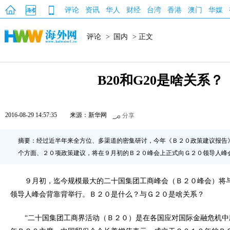
评论
资讯
华人
财经
台湾
香港
澳门
华媒
评论
>
国内
> 正文
B20和G20是啥关系？
2016-08-29 14:57:35
来源：新华网
分享
摘要：经过近半年来全方位、多渠道的密集研讨，今年《Ｂ２０政策建议报告
个方面、２０项政策建议，将在９月初的Ｂ２０峰会上正式向Ｇ２０领导人峰
９月初，迄今规模最大的二十国集团工商峰会（Ｂ２０峰会）将
领导人峰会背靠背举行。Ｂ２０是什么？与Ｇ２０是啥关系？
“二十国集团工商界活动（Ｂ２０）是在各国应对国际金融危机中