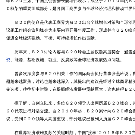
年Ｂ２０主席、中国贸促会会长姜增伟表示，成立于２０１０年的Ｂ
０框架的重要组成部分，是各国工商界参与全球经济治理和推动世界
Ｂ２０的使命是代表工商界为Ｇ２０出台全球增长对策和全球治
议题工作组会议和峰会为主要内容开展年度工作，形成并向Ｇ２０峰
促进全球经济强劲、平衡、可持续增长作出贡献。
历年来，Ｂ２０讨论内容与Ｇ２０峰会主题议题高度契合，涵盖
资
、能源、基础设施、就业、反腐败等全球经济发展热点问题。
曾多次深度参与Ｂ２０相关工作的国际商会执行董事张燕玲说，
题越来越聚焦，讨论也越来越深入，其提出的建议是经过全球商界精
先选项，往往切中时弊，在提振经济发展中贡献巨大，这也使得Ｂ２
据了解，自创立以来，多位Ｇ２０领导人出席历届Ｂ２０峰会，
２０代表进行对话交流。自２０１０年起，Ｂ２０累计向Ｇ２０峰会
议，受到Ｇ２０领导人高度重视，部分建议已被列入历届Ｇ２０峰会
在世界经济艰难复苏的关键时刻，中国“接棒”２０１６年Ｂ２０