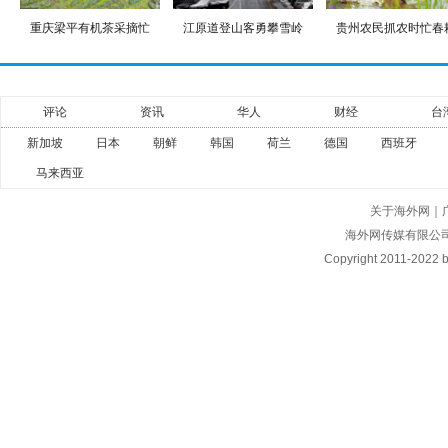
重庆梁平有机茶采摘忙
江原道登山客勇攀雪岭
贵州农民抓农时忙春
评论
资讯
华人
财经
台
新加坡
日本
朝鲜
韩国
荷兰
德国
西班牙
马来西亚
关于海外网
｜
海外网传媒有限公
Copyright
2011-2022 by