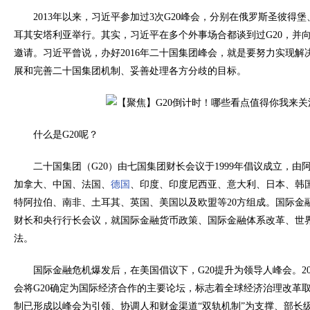
2013年以来，习近平参加过3次G20峰会，分别在俄罗斯圣彼得
耳其安塔利亚举行。其实，习近平在多个外事场合都谈到过G20，并
邀请。习近平曾说，办好2016年二十国集团峰会，就是要努力实现解
展和完善二十国集团机制、妥善处理各方分歧的目标。
什么是G20呢？
二十国集团（G20）由七国集团财长会议于1999年倡议成立，
加拿大、中国、法国、
德国
、印度、印度尼西亚、意大利、日本、韩
特阿拉伯、南非、土耳其、英国、美国以及欧盟等20方组成。国际金融
财长和央行行长会议，就国际金融货币政策、国际金融体系改革、世
法。
国际金融危机爆发后，在美国倡议下，G20提升为领导人峰会。20
会将G20确定为国际经济合作的主要论坛，标志着全球经济治理改革取
制已形成以峰会为引领、协调人和财金渠道“双轨机制”为支撑、部长