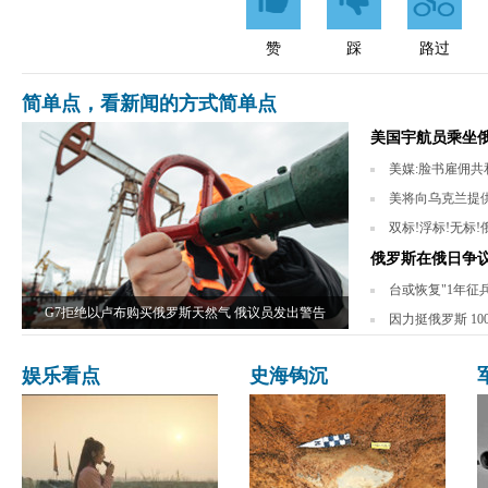
赞
踩
路过
简单点，看新闻的方式简单点
美国宇航员乘坐俄
美媒:脸书雇佣共和
美将向乌克兰提供
双标!浮标!无标
俄罗斯在俄日争
台或恢复"1年征
G7拒绝以卢布购买俄罗斯天然气 俄议员发出警告
因力挺俄罗斯 1
娱乐看点
史海钩沉