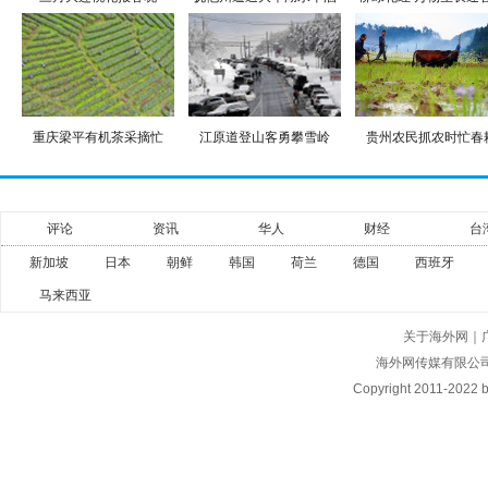
重庆梁平有机茶采摘忙
江原道登山客勇攀雪岭
贵州农民抓农时忙春
评论
资讯
华人
财经
台
新加坡
日本
朝鲜
韩国
荷兰
德国
西班牙
马来西亚
关于海外网
｜
海外网传媒有限公
Copyright
2011-2022 by