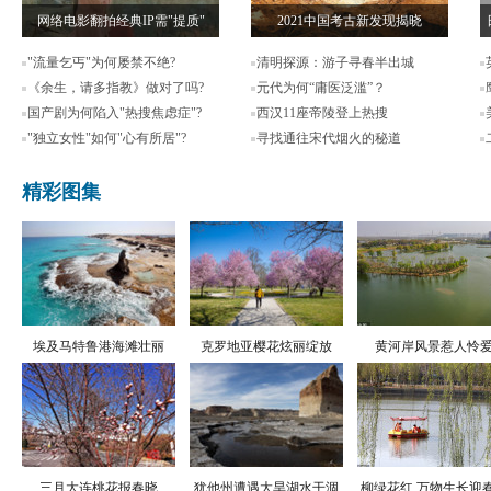
网络电影翻拍经典IP需"提质"
2021中国考古新发现揭晓
"流量乞丐"为何屡禁不绝?
清明探源：游子寻春半出城
《余生，请多指教》做对了吗?
元代为何“庸医泛滥”？
国产剧为何陷入"热搜焦虑症"?
西汉11座帝陵登上热搜
"独立女性"如何"心有所居"?
寻找通往宋代烟火的秘道
精彩图集
埃及马特鲁港海滩壮丽
克罗地亚樱花炫丽绽放
黄河岸风景惹人怜
三月大连桃花报春晓
犹他州遭遇大旱湖水干涸
柳绿花红 万物生长迎