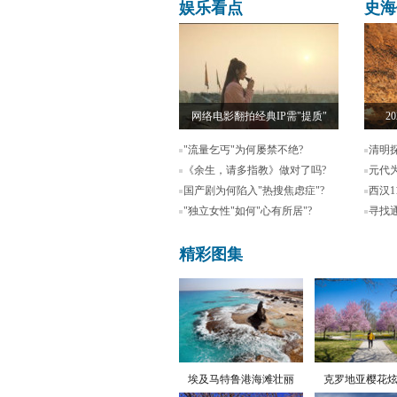
娱乐看点
史海
网络电影翻拍经典IP需"提质"
2
"流量乞丐"为何屡禁不绝?
清明
《余生，请多指教》做对了吗?
元代
国产剧为何陷入"热搜焦虑症"?
西汉
"独立女性"如何"心有所居"?
寻找
精彩图集
埃及马特鲁港海滩壮丽
克罗地亚樱花