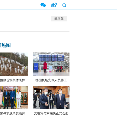
触屏版
闻热图
搜救现场集体哀悼
德国机场安保人员罢工
加寻求脱离英联邦
文在寅与尹锡悦正式会面