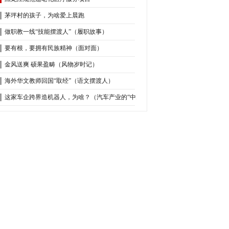
茅坪村的孩子，为啥爱上晨跑
做职教一线“技能摆渡人”（履职故事）
要有根，要拥有民族精神（面对面）
金风送爽 硕果盈畴（风物岁时记）
海外华文教师回国“取经”（语文摆渡人）
这家车企跨界造机器人，为啥？（​汽车产业的“中国方案”）