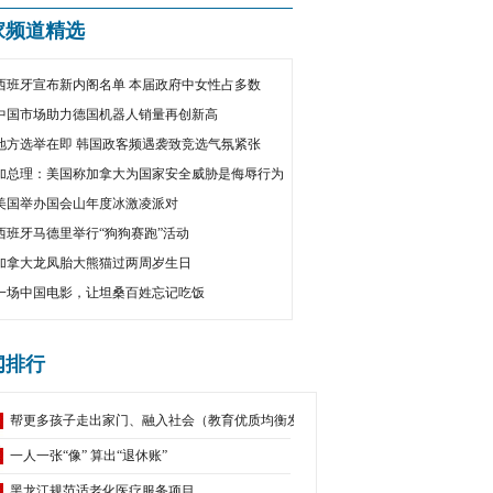
家频道精选
西班牙宣布新内阁名单 本届政府中女性占多数
中国市场助力德国机器人销量再创新高
地方选举在即 韩国政客频遇袭致竞选气氛紧张
加总理：美国称加拿大为国家安全威胁是侮辱行为
美国举办国会山年度冰激凌派对
西班牙马德里举行“狗狗赛跑”活动
加拿大龙凤胎大熊猫过两周岁生日
一场中国电影，让坦桑百姓忘记吃饭
闻排行
帮更多孩子走出家门、融入社会（教育优质均衡发展）
一人一张“像” 算出“退休账”
黑龙江规范适老化医疗服务项目