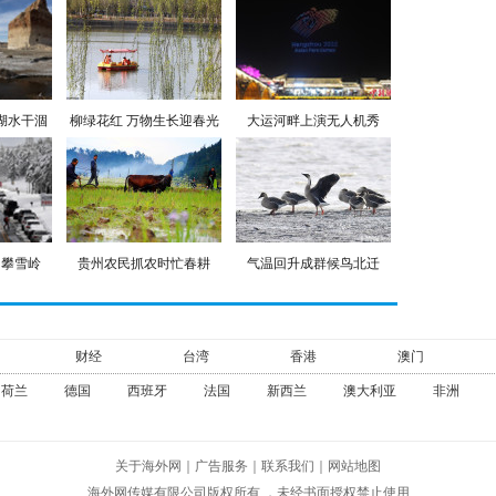
湖水干涸
柳绿花红 万物生长迎春光
大运河畔上演无人机秀
勇攀雪岭
贵州农民抓农时忙春耕
气温回升成群候鸟北迁
财经
台湾
香港
澳门
荷兰
德国
西班牙
法国
新西兰
澳大利亚
非洲
关于海外网
｜
广告服务
｜
联系我们
｜
网站地图
海外网传媒有限公司版权所有 ，未经书面授权禁止使用