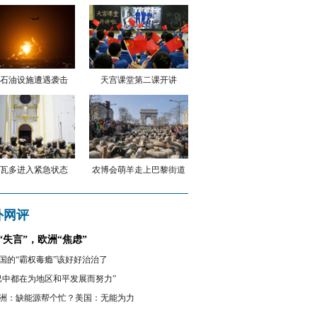
石油设施遭遇袭击
天宫课堂第二课开讲
瓦多进入紧急状态
农博会萌羊走上巴黎街道
外网评
“失言”，欧洲“焦虑”
国的“霸权毒瘾”该好好治治了
巴中都在为地区和平发展而努力”
洲：缺能源帮个忙？美国：无能为力