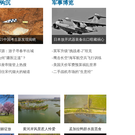
钩沉
军事博览
021中国考古新发现揭晓
日本放开武器装备出口暗藏祸心
探源：游子寻春半出城
英军升级“挑战者-2”坦克
为何“庸医泛滥”？
鹰击长空!海军航空兵飞行训练
11座帝陵登上热搜
美国天价军费预算祸乱世界
通往宋代烟火的秘道
二手战机市场的“生意经”
炫丽绽放
黄河岸风景惹人怜爱
孟加拉鸭群水面觅食