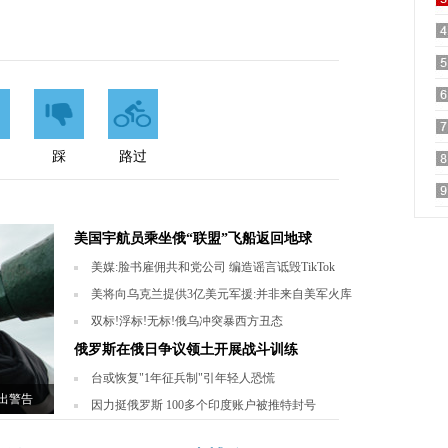
踩
路过
美国宇航员乘坐俄“联盟”飞船返回地球
美媒:脸书雇佣共和党公司 编造谣言诋毁TikTok
美将向乌克兰提供3亿美元军援:并非来自美军火库
双标!浮标!无标!俄乌冲突暴西方丑态
俄罗斯在俄日争议领土开展战斗训练
台或恢复"1年征兵制"引年轻人恐慌
出警告
因力挺俄罗斯 100多个印度账户被推特封号