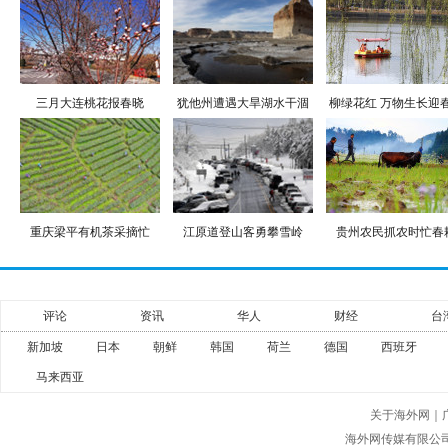
三月大连桃花报春晓
犹他州遭遇大旱湖水干涸
柳绿花红 万物生长迎
重庆梁平有机茶采摘忙
江原道登山客勇攀雪岭
贵州农民抓农时忙春
评论
资讯
华人
财经
台
新加坡
日本
朝鲜
韩国
荷兰
德国
西班牙
马来西亚
关于海外网
｜
海外网传媒有限公