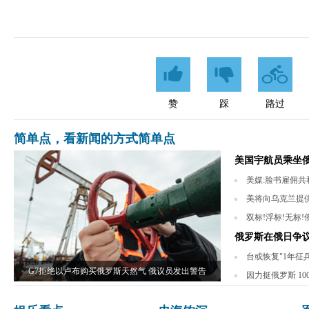
赞
踩
路过
简单点，看新闻的方式简单点
美国宇航员乘坐俄
美媒:脸书雇佣共和
美将向乌克兰提供
双标!浮标!无标
俄罗斯在俄日争
台或恢复"1年征
G7拒绝以卢布购买俄罗斯天然气 俄议员发出警告
因力挺俄罗斯 1