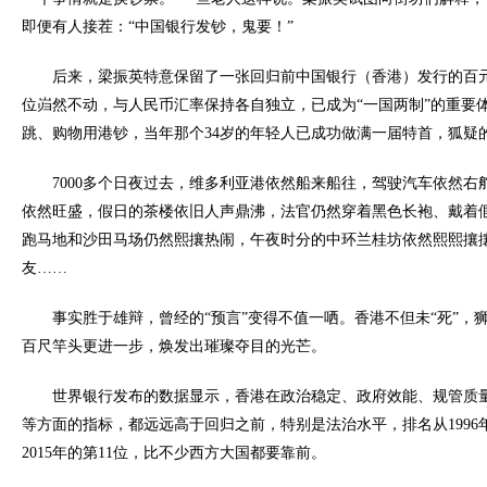
即便有人接茬：“中国银行发钞，鬼要！”
后来，梁振英特意保留了一张回归前中国银行（香港）发行的百
位岿然不动，与人民币汇率保持各自独立，已成为“一国两制”的重要
跳、购物用港钞，当年那个34岁的年轻人已成功做满一届特首，狐疑
7000多个日夜过去，维多利亚港依然船来船往，驾驶汽车依然右
依然旺盛，假日的茶楼依旧人声鼎沸，法官仍然穿着黑色长袍、戴着
跑马地和沙田马场仍然熙攘热闹，午夜时分的中环兰桂坊依然熙熙攘
友……
事实胜于雄辩，曾经的“预言”变得不值一哂。香港不但未“死”，
百尺竿头更进一步，焕发出璀璨夺目的光芒。
世界银行发布的数据显示，香港在政治稳定、政府效能、规管质
等方面的指标，都远远高于回归之前，特别是法治水平，排名从1996
2015年的第11位，比不少西方大国都要靠前。