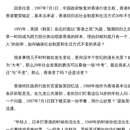
回首往昔，1997年7月1日，中国政府恢复对香港行使主权，香
香港繁荣稳定，基本法承诺，香港回归后社会制度和生活方式50年不
1995年，美国《财富》杂志封面以“香港之死”为题，预测回归
章一时间成为西方部分舆论唱衰香港的样本。理由归根到底只有一个， 
人”的创举，如何确保社会制度和生活方式不变的承诺？
很多事情几乎时时都在发生变化，更何况半个世纪的漫长光景？如
为“大考”，那么20年社会发展的磨洗可以看做一场“中考”。最近很多人
迁”与“不变”。那么，香港变了吗？还是没变？
香港特区政府行政长官梁振英回忆说，1988年他作为香港基本法
各区听取意见。在九龙公共屋邨，老街坊们盯着这位34岁的年轻人问
一个问题，1997年7月1日我下楼买第一份早餐，用什么钞票？”梁振
流通。
“年轻人，日本打香港的时候你没出生，1949年的时候你也没出
一个事情就是换钞票。”一些老人这样说。梁振英试图向街坊们解释