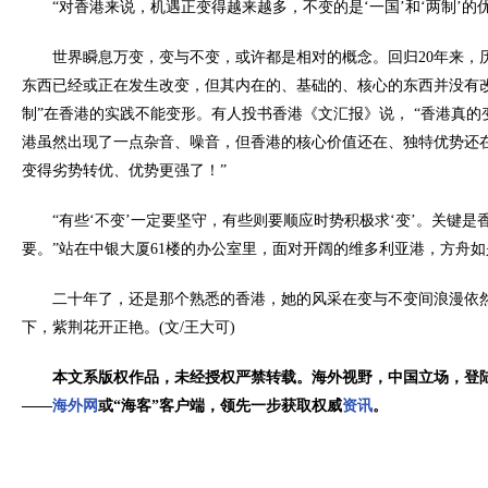
“对香港来说，机遇正变得越来越多，不变的是‘一国’和‘两制’的
世界瞬息万变，变与不变，或许都是相对的概念。回归20年来，
东西已经或正在发生改变，但其内在的、基础的、核心的东西并没有改
制”在香港的实践不能变形。有人投书香港《文汇报》说， “香港真
港虽然出现了一点杂音、噪音，但香港的核心价值还在、独特优势还
变得劣势转优、优势更强了！”
“有些‘不变’一定要坚守，有些则要顺应时势积极求‘变’。关键
要。”站在中银大厦61楼的办公室里，面对开阔的维多利亚港，方舟如
二十年了，还是那个熟悉的香港，她的风采在变与不变间浪漫依
下，紫荆花开正艳。(文/王大可)
本文系版权作品，未经授权严禁转载。海外视野，中国立场，登
——
海外网
或“海客”客户端，领先一步获取权威
资讯
。