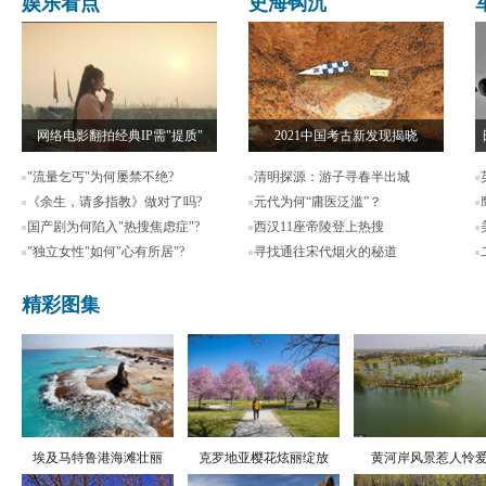
娱乐看点
史海钩沉
网络电影翻拍经典IP需"提质"
2021中国考古新发现揭晓
"流量乞丐"为何屡禁不绝?
清明探源：游子寻春半出城
《余生，请多指教》做对了吗?
元代为何“庸医泛滥”？
国产剧为何陷入"热搜焦虑症"?
西汉11座帝陵登上热搜
"独立女性"如何"心有所居"?
寻找通往宋代烟火的秘道
精彩图集
埃及马特鲁港海滩壮丽
克罗地亚樱花炫丽绽放
黄河岸风景惹人怜