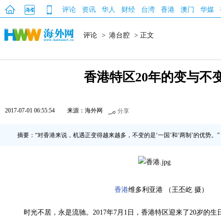
评论
资讯
华人
财经
台湾
香港
澳门
华媒
评论
>
港台腔
> 正文
香港特区20年的变与不
2017-07-01 06:55:54
来源：海外网
分享
摘要：“对香港来说，机遇正变得越来越多，不变的是‘一国’和‘两制’的优势。”
香港
维多利亚港 （王丕屹 摄）
时光不居，永是流驰。2017年7月1日，香港特区迎来了20岁的生