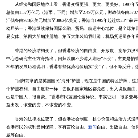
从经济和国际地位上看，香港变得更强、更大、更美好。1997年至
总值由1.37万亿元（港币，下同）增加至2.49万亿元，财政储备由370
汇储备由928亿美元增加至3862亿美元；香港自1995年起连续23年
稳居第一；香港继续保持国际金融、贸易、航运中心地位，是全球第
易实体、第四大船舶注册地、第五大集装箱吞吐港，机场货运量多年
香港的经济结构变了，但香港经济的自由度、开放度、竞争力没
中心总研究主任方舟指出，回归以前不少港人期盼“不变”，主要是怕
20年的发展历程说明，香港有些优势地位确实“变”了，但不降反升，
“回归前拿的是英国国民‘海外’护照，现在是中国的特区护照，
个护照权利、自由度都一样，去很多国家地区都免签，出入境很自由
己是中国人，很自豪。”香港市民蓝国伦这样说。事实证明，很多变
益出发，该变的变，不该变的不变。
香港的法律地位变了，但香港社会制度、核心价值和生活方式没
香港市民的权利受到保障，享有言论自由、
新闻
自由、出版自由、信
威等自由。