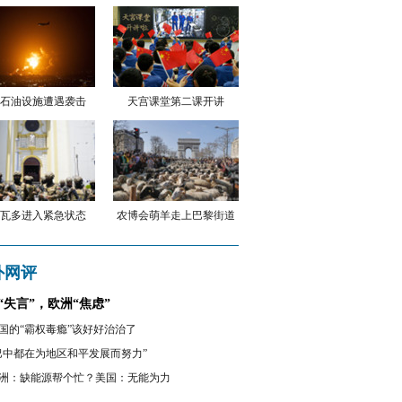
石油设施遭遇袭击
天宫课堂第二课开讲
瓦多进入紧急状态
农博会萌羊走上巴黎街道
外网评
“失言”，欧洲“焦虑”
国的“霸权毒瘾”该好好治治了
巴中都在为地区和平发展而努力”
洲：缺能源帮个忙？美国：无能为力