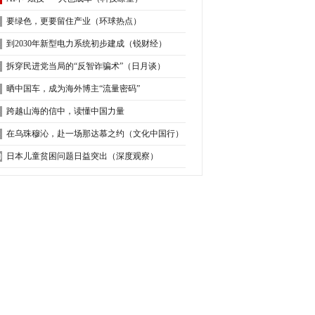
要绿色，更要留住产业（环球热点）
到2030年新型电力系统初步建成（锐财经）
拆穿民进党当局的“反智诈骗术”（日月谈）
晒中国车，成为海外博主“流量密码”
跨越山海的信中，读懂中国力量
在乌珠穆沁，赴一场那达慕之约（文化中国行）
日本儿童贫困问题日益突出（深度观察）