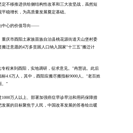
坚定不移推进供给侧结构性改革和三大攻坚战，虽然短
现平稳增长，为高质量发展奠定基础。
为中心的价值导向——
、重庆市酉阳土家族苗族自治县桃花源街道天山堡村委
搬迁意愿的4万多贫困人口纳入国家“十三五”搬迁计
志专程来到酉阳，实地调研，征求意见。”冉慧说。此后
4.6万人，其中，酉阳应搬尽搬指标9000人。“老百姓
。”
1000万人以上、部署加强癌症早诊早治和用药保障措
把发展的目标聚焦于人民，中国改革发展的答卷绘出暖