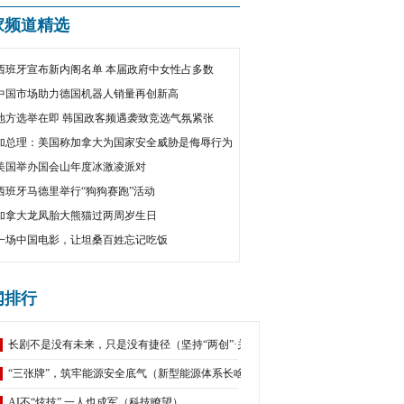
家频道精选
西班牙宣布新内阁名单 本届政府中女性占多数
中国市场助力德国机器人销量再创新高
地方选举在即 韩国政客频遇袭致竞选气氛紧张
加总理：美国称加拿大为国家安全威胁是侮辱行为
美国举办国会山年度冰激凌派对
西班牙马德里举行“狗狗赛跑”活动
加拿大龙凤胎大熊猫过两周岁生日
一场中国电影，让坦桑百姓忘记吃饭
闻排行
长剧不是没有未来，只是没有捷径（坚持“两创”·关注新大众文艺）
“三张牌”，筑牢能源安全底气（新型能源体系长啥样？①）
AI不“炫技” 一人也成军（科技瞭望）