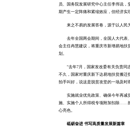
员、国务院发展研究中心主任李伟说，
期产生一定阵痛和紧缩效应，但经济实
来之不易的发展答卷，源于以人民
去年全国两会期间，全国人大代表
会主任冉慧建议，将重庆市新增易地扶贫
划。
“去年7月，国家发改委有关负责同
不久，国家对重庆新下达易地扶贫搬迁指标
拍手叫好，说这是脱贫攻坚的一场及时雨
实施就业优先政策、确保今年再减贫
施、实施个人所得税专项附加扣除……
心亮色。
砥砺奋进 书写高质量发展新篇章