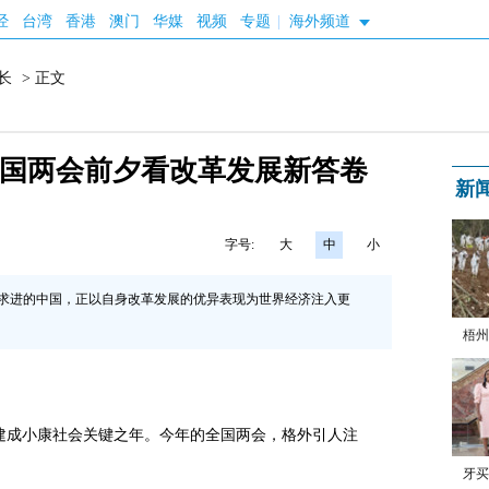
经
台湾
香港
澳门
华媒
视频
专题
|
海外频道
长
> 正文
全国两会前夕看改革发展新答卷
新
字号:
大
中
小
求进的中国，正以自身改革发展的优异表现为世界经济注入更
梧州
全面建成小康社会关键之年。今年的全国两会，格外引人注
牙买