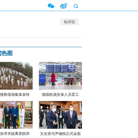
触屏版
闻热图
搜救现场集体哀悼
德国机场安保人员罢工
加寻求脱离英联邦
文在寅与尹锡悦正式会面