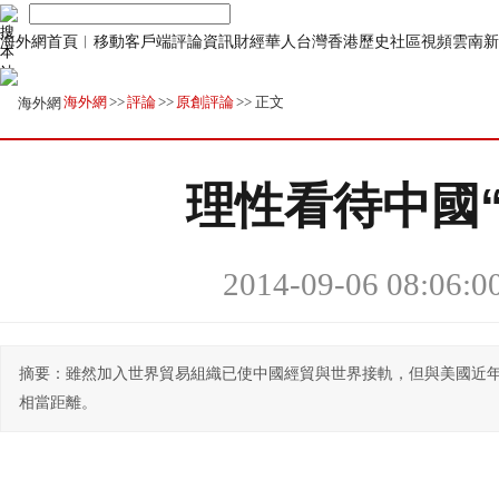
海外網首頁
︱
移動客戶端
評論
資訊
財經
華人
台灣
香港
歷史
社區
視頻
雲南
新
海外網
>>
評論
>>
原創評論
>> 正文
理性看待中國
2014-09-06 08:06:0
摘要：雖然加入世界貿易組織已使中國經貿與世界接軌，但與美國近年
相當距離。