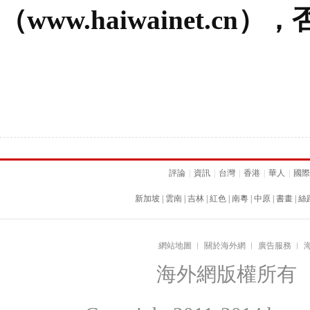
（www.haiwainet.c
評論
|
資訊
|
台灣
|
香港
|
華人
|
國際
新加坡
|
雲南
|
吉林
|
紅色
|
南粵
|
中原
|
書畫
|
絲
網站地圖
︱
關於海外網
︱
廣告服務
︱
海外網版權所有