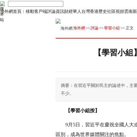
海外網首頁
︱
移動客戶端
評論
資訊
財經
華人
台灣
香港
歷史
社區
視頻
雲南
新
海外網
>>
評論
>>
學習小組
>> 正文
【學習小組
摘要：在習近平關於民主的論述中，主要
不少。
【學習小組按】
9月5日，習近平在慶祝全國人大
區別，成為世界媒體關注的焦點。