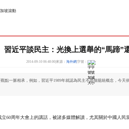
加坡
滾動
】習近平談民主：光換上選舉的“馬蹄”
2014-09-10 06:48:00
|
來源：
海外網
|
字號：
觀點一脈相承，例如，習近平1989年就認為民主不是個籠統概念，今天
成立60周年大會上的講話，被諸多媒體解讀，尤其關於中國人民