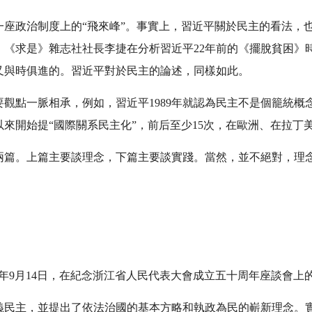
座政治制度上的“飛來峰”。事實上，習近平關於民主的看法，也不
。《求是》雜志社社長李捷在分析習近平22年前的《擺脫貧困》
又與時俱進的。習近平對於民主的論述，同樣如此。
觀點一脈相承，例如，習近平1989年就認為民主不是個籠統概
來開始提“國際關系民主化”，前后至少15次，在歐洲、在拉丁
兩篇。上篇主要談理念，下篇主要談實踐。當然，並不絕對，理
04年9月14日，在紀念浙江省人民代表大會成立五十周年座談會上
義民主，並提出了依法治國的基本方略和執政為民的嶄新理念。