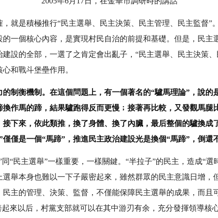
2005年6月17日，在金華市調研時的講話
確，就是積極推行“民主選舉、民主決策、民主管理、民主監督”
設的一個核心內容，是實現村民自治的前提和基礎。但是，民主
治建設的全部，一選了之肯定會出亂子，“民主選舉、民主決策、
核心和戰斗堡壘作用。
力的制衡機制。在這個問題上，有一個著名的“驢馬理論”，說的
蹄換作馬的蹄，結果驢跑得反而更慢﹔接著再比較，又發觀馬腿
﹔接下來，依此類推，換了身體、換了內臟，最后整個的驢換成
舉”僅僅是一個“馬蹄”，推進民主政治建設光是換個“馬蹄”，倒還
”同“民主選舉”一樣重要，一樣關鍵。“半拉子”的民主，造成“選
上選舉本身也難以一下子嚴密起來，雖然群眾的民主意識日增，
。民主的管理、決策、監督，不僅能保障民主選舉的成果，而且
善起來以后，村黨支部就可以在其中游刃有余，充分發揮領導核