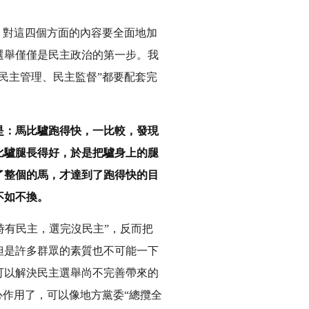
。對這四個方面的內容要全面地加
選舉僅僅是民主政治的第一步。我
民主管理、民主監督”都要配套完
是：馬比驢跑得快，一比較，發現
比驢腿長得好，於是把驢身上的腿
了整個的馬，才達到了跑得快的目
不如不換。
時有民主，選完沒民主”，反而把
但是許多群眾的素質也不可能一下
可以解決民主選舉尚不完善帶來的
心作用了，可以像地方黨委“總攬全