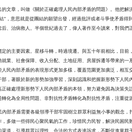
名的文章，叫做《關於正確處理人民內部矛盾的問題》。他把解
團結”，意思就是從團結的願望出發，經過批評或者斗爭使矛盾得
毖后、治病救人。半個世紀過去了，偉人著作至今讀來，對我們
穩定的主要因素。星移斗轉，時過境遷。與五十年前相比，目前
動就業、社會保障、收入分配、土地征用、房屋拆遷等帶來的一
些人民內部矛盾的表現形式更加多樣，覆蓋范圍更加廣泛，相互
干部，著眼於新的形勢加強學習，深刻認識和把握新形勢下人民
高正確處理新形勢下人民內部矛盾的本領，努力避免因為決策失
題轉化為全局性問題、非對抗性矛盾轉化為對抗性矛盾，注重從
人民內部矛盾需要各級領導干部牢固樹立群眾利益無小事的觀念，
作，多做一些得民心聚民氣的工作，珍惜民力民智，解決民困民
的渠道，引導群眾以理性、合法的方式表達訴求，不斷促進黨群