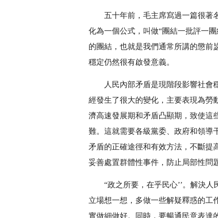
五十年前，毛主席寫過一篇很著
化為一個公式，叫做“團結一批評一
的團結，也就是我們通常所講的懲前
穩定仍然很有啟發意義。
人民內部矛盾是現階段影響社會
經發生了很大的變化，主要表現為勞
濟高速發展期和矛盾凸顯期，致使這
難。這就需要各級黨委、政府和領導
矛盾的正確途徑和有效方法，不斷提
妥善處置群體性事件，防止局部性問
“政之所要，在乎民心’’。解決
立場想一想，多做一些解疑釋惑的工
實做細做好。同時，要暢通民意表達