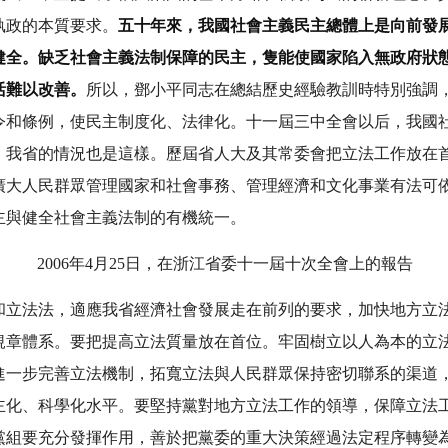
執政的本質要求。
五十年來，我國社會主義民主總體上是向前發
健全。缺乏社會主義法制保障的民主，隻能使國家陷入無政府狀
活難以改善。
所以，鄧小平同志在總結歷史經驗教訓時特別強調
令和條例，使民主制度化、法律化。十一屆三中全會以后，我國
。我省的情況也是這樣。歷屆省人大及其常委會把立法工作放在
廣大人民群眾管理國家和社會事務、管理經濟和文化事業有法可
主與健全社會主義法制的有機統一。
2006年4月25日，在浙江省委十一屆十次全會上的報告
和立法法，適應我省經濟社會發展走在前列的要求，加快地方立
規章體系。要把提高立法質量放在首位。牢固樹立以人為本的立
進一步完善立法機制，拓寬立法與人民群眾保持密切聯系的渠道
主化、科學化水平。要堅持黨對地方立法工作的領導，保障立法
黨組要充分發揮作用，善於把黨委的重大決策經過法定程序轉變