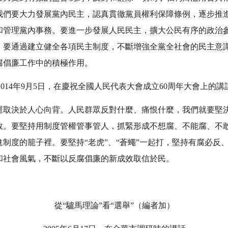
我們要大力發展黨內民主，認真貫徹黨員權利保障條例，逐步推
和管理黨內事務。要進一步發展人民民主，擴大公民有序的政治
。要通過建立健全各項民主制度，不斷增強全黨全社會的民主意
腐倡廉工作中的積極作用。
2014年9月5日，在慶祝全國人民代表大會成立60周年大會上的講
運取決於人心向背。人民群眾反對什麼、痛恨什麼，我們就要堅
敗。要堅持用制度管權管事管人，抓緊形成不想腐、不能腐、不
制度的籠子裡。要堅持“老虎”、“蒼蠅”一起打，堅持有腐必反
和社會風氣，不斷以反腐倡廉的新成效取信於民。
從“驢馬理論”看“選舉”（編者加）