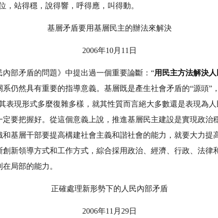
地位，站得穩，說得響，呼得應，叫得動。
基層矛盾要用基層民主的辦法來解決
2006年10月11日
民內部矛盾的問題》中提出過一個重要論斷：“
用民主方法解決人
系仍然具有重要的指導意義。基層既是產生社會矛盾的“源頭”
論其表現形式多麼復雜多樣，就其性質而言絕大多數還是表現為人
一定要把握好。從這個意義上說，推進基層民主建設是實現政治
織和基層干部要提高構建社會主義和諧社會的能力，就要大力提
斷創新領導方式和工作方式，綜合採用政治、經濟、行政、法律
制在局部的能力。
正確處理新形勢下的人民內部矛盾
2006年11月29日