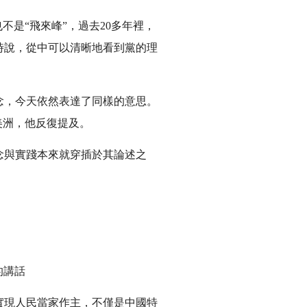
是“飛來峰”，過去20多年裡，
時說，從中可以清晰地看到黨的理
念，今天依然表達了同樣的意思。
美洲，他反復提及。
念與實踐本來就穿插於其論述之
的講話
實現人民當家作主，不僅是中國特