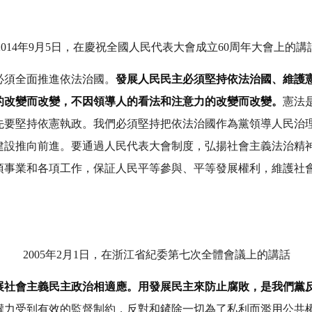
2014年9月5日，在慶祝全國人民代表大會成立60周年大會上的講
必須全面推進依法治國。
發展人民民主必須堅持依法治國、維護
的改變而改變，不因領導人的看法和注意力的改變而改變。
憲法
先要堅持依憲執政。我們必須堅持把依法治國作為黨領導人民治
建設推向前進。要通過人民代表大會制度，弘揚社會主義法治精
項事業和各項工作，保証人民平等參與、平等發展權利，維護社
2005年2月1日，在浙江省紀委第七次全體會議上的講話
展社會主義民主政治相適應。用發展民主來防止腐敗，是我們黨
權力受到有效的監督制約，反對和鏟除一切為了私利而濫用公共