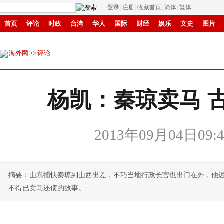
登录
|
注册
|
收藏首页
|
简体
|
繁体
首页
评论
时政
台湾
华人
国际
财经
娱乐
文史
图片
环保
县域
创投
招商
华商
创新
滚动
海外网
>>
评论
杨凯：秦琼卖马 
2013年09月04日09:4
摘要：山东捕快秦琼到山西出差，不巧当地行政长官也出门在外，他
不得已卖马还债的故事。