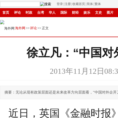
登录
|
注册
|
收藏首页
|
简体
|
繁体
首页
评论
时政
台湾
华人
国际
财经
娱乐
文史
图片
中原
招商
县域
环保
创投
成渝
移民
书画
IP电视
华商
海外网
>>
评论
>> 正文
徐立凡：“中国对
2013年11月12日08:3
摘要：无论从现有政策层面还是未来改革方向层面看，“中国对外企开
近日，英国《金融时报