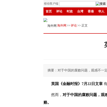
移动客户端
首页
评论
时政
台湾
香港
华人
招商
县域
环保
创投
成渝
移民
海外网
>>
评论
>> 正文
摘要：对于中国的腐败问题，观感不一
英国《金融时报》7月22日文章
然而，
对于中国的腐败问题，观
赂。