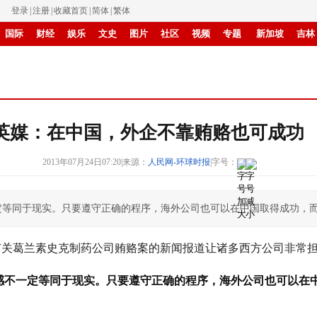
登录
|
注册
|
收藏首页
|
简体
|
繁体
国际
财经
娱乐
文史
图片
社区
视频
专题
新加坡
吉林
书画
IP电视
华商
纸媒
滚动
英媒：在中国，外企不靠贿赂也可成功
2013年07月24日07:20
|
来源：
人民网-环球时报
|
字号：
定等同于现实。只要遵守正确的程序，海外公司也可以在中国取得成功，
有关葛兰素史克制药公司贿赂案的新闻报道让诸多西方公司非常
感不一定等同于现实。只要遵守正确的程序，海外公司也可以在