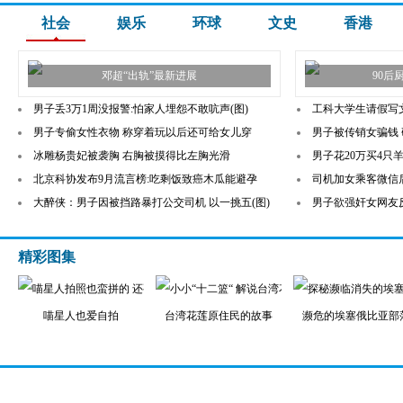
社会
娱乐
环球
文史
香港
邓超“出轨”最新进展
90后
男子丢3万1周没报警:怕家人埋怨不敢吭声(图)
工科大学生请假写
男子专偷女性衣物 称穿着玩以后还可给女儿穿
男子被传销女骗钱
冰雕杨贵妃被袭胸 右胸被摸得比左胸光滑
男子花20万买4只
北京科协发布9月流言榜:吃剩饭致癌木瓜能避孕
司机加女乘客微信
大醉侠：男子因被挡路暴打公交司机 以一挑五(图)
男子欲强奸女网友
精彩图集
喵星人也爱自拍
台湾花莲原住民的故事
濒危的埃塞俄比亚部