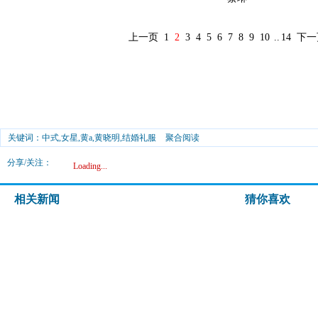
上一页
1
2
3
4
5
6
7
8
9
10
..
14
下一
关键词：中式,女星,黄a,黄晓明,结婚礼服
聚合阅读
分享/关注：
Loading...
相关新闻
猜你喜欢