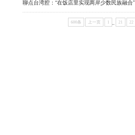
聊点台湾腔：“在饭店里实现两岸少数民族融合”
600条
上一页
1
..
21
22