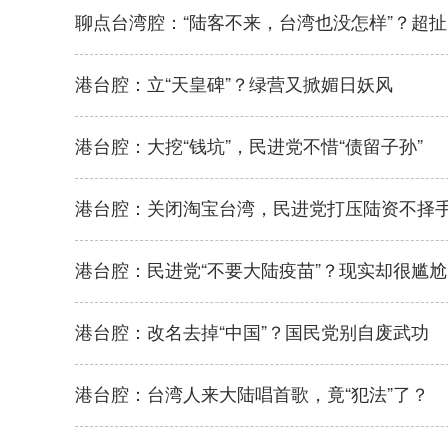
聊点台湾腔：“陆客不来，台湾也没怎样”？超
港台腔：立“天皇碑”？绿营又掀媚日妖风
港台腔：大挖“钱坑”，民进党不惜“债留子孙”
港台腔：关闭淘宝台湾，民进党打压陆资不择
港台腔：民进党“不要大陆疫苗”？现实却很尴尬
港台腔：改名去掉“中国”？国民党别自废武功
港台腔：台湾人来大陆唱首歌，竟“犯法”了？