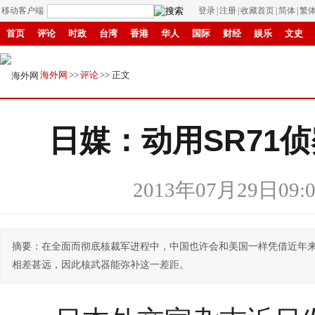
移动客户端
登录
|
注册
|
收藏首页
|
简体
|
繁
首页
评论
时政
台湾
香港
华人
国际
财经
娱乐
文史
招商
县域
环保
创投
成渝
移民
书画
IP电视
华商
纸媒
海外网
>>
评论
>> 正文
日媒：动用SR71
2013年07月29日09:0
摘要：在全面而彻底核裁军进程中，中国也许会和美国一样凭借近年
相差甚远，因此核武器能弥补这一差距。