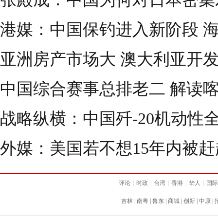
港媒：中国保钓进入新阶段 
亚洲房产市场大 澳大利亚开
中国综合赛事总排老二 解读
战略纵横：中国歼-20机动性全
外媒：美国若不想15年内被
评论
|
时政
|
台湾
|
香港
|
华人
|
国际
吉林
|
南粤
|
鲁东
|
商城
|
创新
|
中原
|