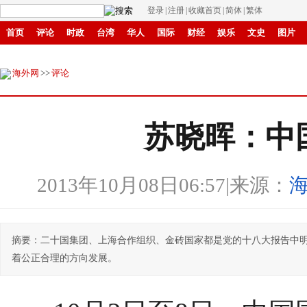
登录
|
注册
|
收藏首页
|
简体
|
繁体
首页
评论
时政
台湾
华人
国际
财经
娱乐
文史
图片
商城
环保
县域
创投
招商
华商
创新
滚动
海外网
>>
评论
苏晓晖：中
2013年10月08日06:57
|
来源：
摘要：二十国集团、上海合作组织、金砖国家都是党的十八大报告中
着公正合理的方向发展。