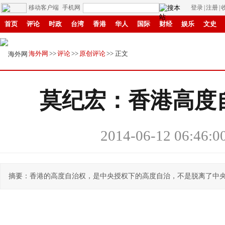
移动客户端
手机网
登录
|
注册
|
首页
评论
时政
台湾
香港
华人
国际
财经
娱乐
文史
创投
成渝
书画
赣鄱
旅游
IP电视
华商
纸媒
滚动
海外网
>>
评论
>>
原创评论
>> 正文
莫纪宏：香港高度
2014-06-12 06:46:0
摘要：香港的高度自治权，是中央授权下的高度自治，不是脱离了中