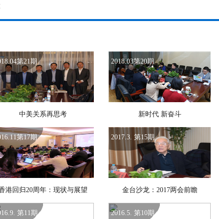
虎
018.04第21期
2018.03第20期
中美关系再思考
新时代 新奋斗
016.11第17期
2017.3. 第15期
香港回归20周年：现状与展望
金台沙龙：2017两会前瞻
016.9. 第11期
2016.5. 第10期