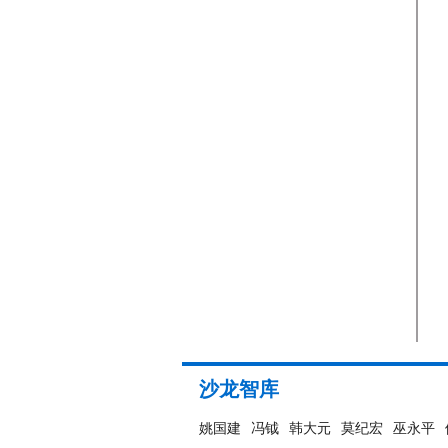
沙龙智库
姚国建
冯钺
韩大元
莫纪宏
巫永平