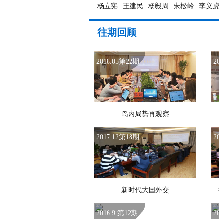
杨立宪
王建民
杨毅周
朱松岭
李义
往期回顾
2018.05第22期
2
岛内局势再观察
2017.12第18期
2
新时代大国外交
2016.9 第12期
2