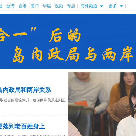
经
台湾
香港
澳门
华媒
视频
专题
|
海外频道
|
更多
|
岛内政局和两岸关系
取过去的经验教训，确保两岸关系走到正
要落到老百姓身上