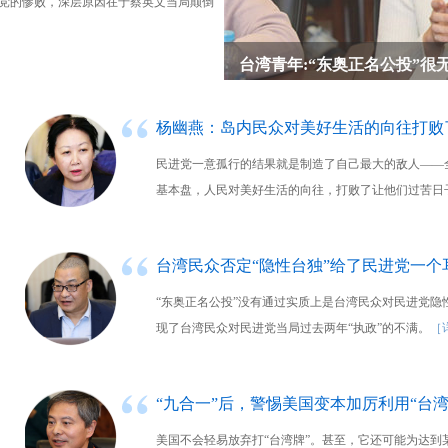
进党的惨败，深层原因在于蔡英文当局颠倒
台湾青年:“东奥正名公投”很
杨幽燕：岛内民众对美好生活的向往打败
民进党一意孤行的结果就是制造了自己最大的敌人――
基本盘，人民对美好生活的向往，打败了让他们过苦日
台湾民众否定“隐性台独”给了民进党一个
“东奥正名公投”没有通过实质上是台湾民众对民进党隐性
现了台湾民众对民进党当局过去两年“执政”的不满。
［
“九合一”后，警惕美国变本加厉利用“台湾
美国不会轻易放弃打“台湾牌”。甚至，它还可能为达到