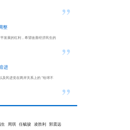
调整
和平发展的红利，希望改善经济民生的
暗进
及民进党在两岸关系上的 “给球不
嵎生
周琪
任毓骏
凌胜利
郭震远