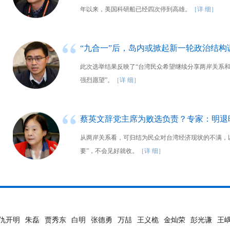
年以来，美国科研船已经四次停到高雄。
［详 细］
“九合一”后，岛内或掀起新一轮政治结构
此次选举结果反映了“台湾民众希望继续分享两岸关系
强烈愿望”。
［详 细］
蔡英文辞党主席为败选负责？专家：明退
从两岸关系看，可归结为民众对台湾经济现状的不满，以
要”，不会见好就收。
［详 细］
仇开明
朱磊
贾秀东
白明
张德勇
万喆
王义桅
金灿荣
彭光谦
王