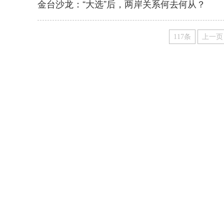
金台沙龙：“大选”后，两岸关系何去何从？
117条
上一页